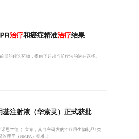
PR
治疗
和癌症精准
治疗
结果
有前景的候选药物，提供了超越当前疗法的潜在选择。
明基注射液（华索灵）正式获批
称"诺思兰德"）宣布，其自主研发的治疗用生物制品1类
管理局（NMPA）批准上