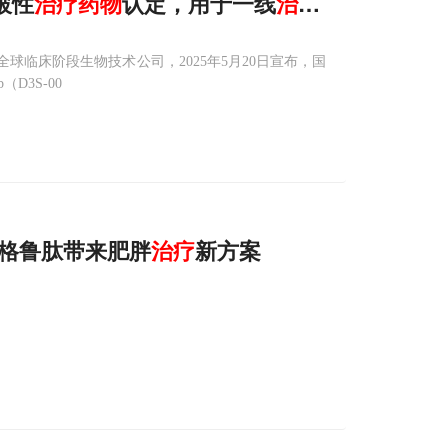
破性
治疗
药物
认定，用于一线
治疗
KRAS G1
临床阶段生物技术公司，2025年5月20日宣布，国
D3S-00
格鲁肽带来肥胖
治疗
新方案