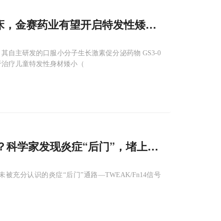
床，金赛药业有望开启特发性矮小
治疗
"口服新
其自主研发的口服小分子生长激素促分泌药物 GS3-0
于治疗儿童特发性身材矮小（
？科学家发现炎症“后门”，堵上它或成
治疗
新
分认识的炎症“后门”通路—TWEAK/Fn14信号