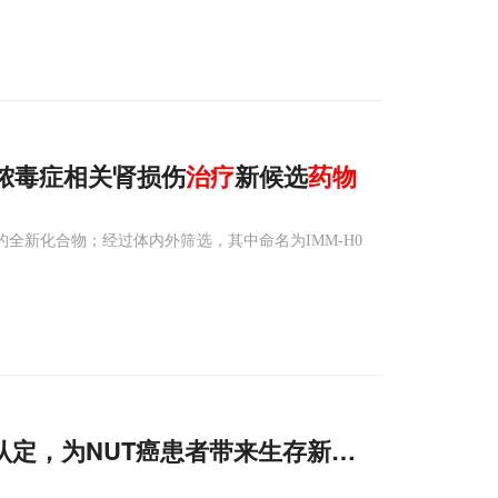
及脓毒症相关肾损伤
治疗
新候选
药物
的全新化合物；经过体内外筛选，其中命名为IMM-H0
认定，为NUT癌患者带来生存新希望