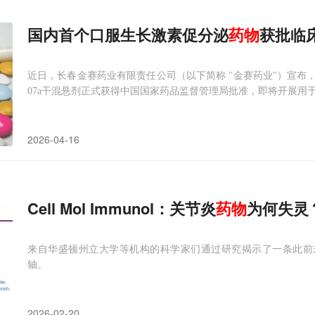
国内首个口服生长激素促分泌
药物
获批临
近日，长春金赛药业有限责任公司（以下简称 "金赛药业"）宣布，
07a干混悬剂正式获得中国国家药品监督管理局批准，即将开展用
2026-04-16
Cell Mol Immunol：关节炎
药物
为何失灵
来自华盛顿州立大学等机构的科学家们通过研究揭示了一条此前未被充
轴。
2026-02-20