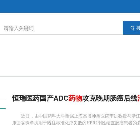
恒瑞医药国产ADC
药物
攻克晚期肠癌后线
近日，由中国药科大学附属上海高博肿瘤医院李进教授与浙江
康曲妥珠单抗用于既往标准化疗失败的HER2阳性结直肠癌患者的多