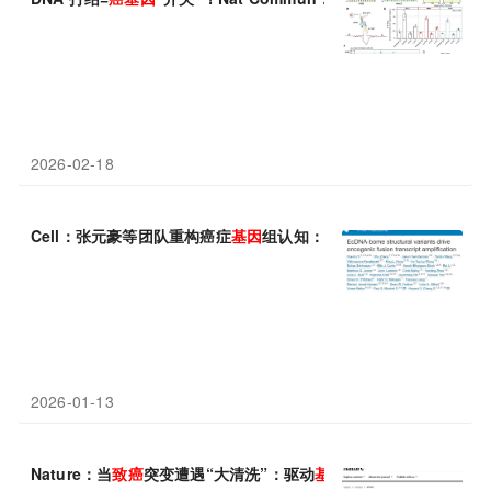
2026-02-18
Cell：张元豪等团队重构癌症
基因
组认知：ecDNA驱动
癌基因
融合
2026-01-13
Nature：当
致癌
突变遭遇“大清洗”：驱动
基因
突变先后决定肠道肿