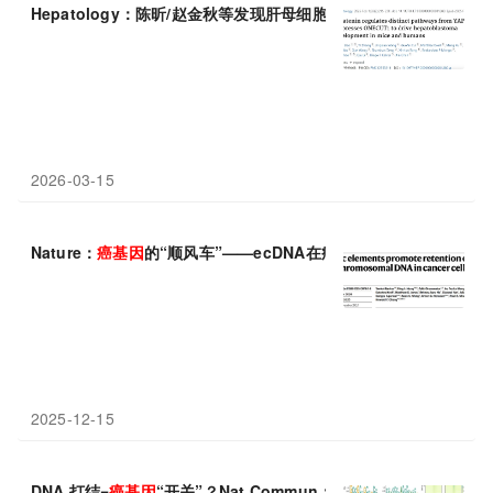
Hepatology：陈昕/赵金秋等发现肝母细胞瘤两大
致癌
通路各司其
2026-03-15
Nature：
癌基因
的“顺风车”——ecDNA在癌细胞中世代永存的秘
2025-12-15
DNA 打结=
癌基因
“开关”？Nat Commun：PCBP1 蛋白精准