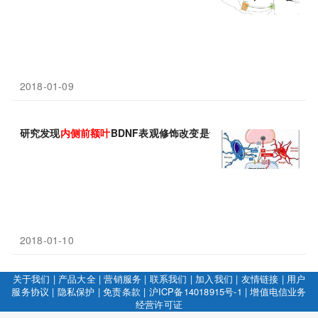
2018-01-09
研究发现
内侧
前额叶
BDNF表观修饰改变是青少期应激导致成年后
2018-01-10
关于我们
|
产品大全
|
营销服务
|
联系我们
|
加入我们
|
友情链接
|
用户
服务协议
|
隐私保护
|
免责条款
|
沪ICP备14018915号-1
|
增值电信业务
经营许可证