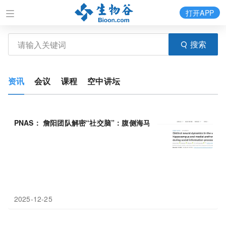
打开APP
搜索
资讯
会议
课程
空中讲坛
PNAS： 詹阳团队解密“社交脑”：腹侧海马与
前额叶
皮层
如何分工
2025-12-25