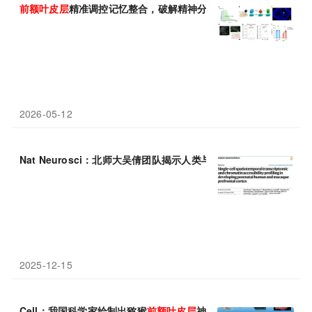
前额叶
皮层
精准调控记忆整合，破解精神分裂症认知缺陷之谜
2026-05-12
Nat Neurosci：北师大吴倩团队揭示人类与食蟹猴
前额叶
皮层
出生
2025-12-15
Cell：我国科学家绘制出猕猴
前额叶
皮层
神经元全脑投射组，从而