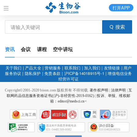
打开APP
搜索
资讯
会议
课程
空中讲坛
关于我们
|
产品大全
|
营销服务
|
联系我们
|
加入我们
|
友情链接
|
用户
服务协议
|
隐私保护
|
免责条款
|
沪ICP备14018915号-1
|
增值电信业务
经营许可证
Copyright©2001-2020 bioon.com 版权所有 不得转载.
著作权声明
|
法律声明
|
互
联网药品信息服务资格证书((沪)-非经营性-2019-0162)
|
投诉、举报、维权邮
箱：editor@medsci.cn<
网
上海工商
络
社
会
征
021-54485309-8082
31010402000321
信