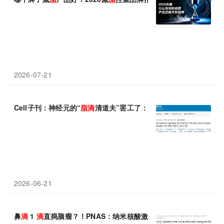
2026-07-21
Cell子刊：神经元的“
脂
滴
清道夫”罢工了：桂林医科大学郑天鹏团队
2026-06-21
鼻
滴
1
滴
直捣脑瘤？！PNAS：纳米核酸激活免疫“总开关”，冷肿