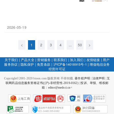
2026-05-19
<
1
2
3
4
...
50
>
关于我们
|
产品大全
|
营销服务
|
联系我们
|
加入我们
|
友情链接
|
用户
服务协议
|
隐私保护
|
免责条款
|
沪ICP备14018915号-1
|
增值电信业务
经营许可证
Copyright©2001-2020 bioon.com 版权所有 不得转载.
著作权声明
|
法律声明
|
互
联网药品信息服务资格证书((沪)-非经营性-2019-0162)
|
投诉、举报、维权邮
箱：editor@medsci.cn<
网
上海工商
络
社
会
征
021-54485309-8082
31010402000321