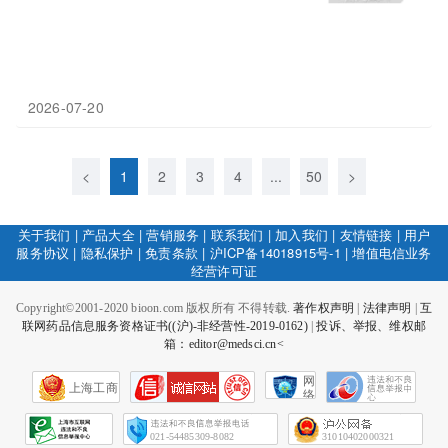
2026-07-20
<
1
2
3
4
...
50
>
关于我们
|
产品大全
|
营销服务
|
联系我们
|
加入我们
|
友情链接
|
用户
服务协议
|
隐私保护
|
免责条款
|
沪ICP备14018915号-1
|
增值电信业务
经营许可证
Copyright©2001-2020 bioon.com 版权所有 不得转载.
著作权声明
|
法律声明
|
互
联网药品信息服务资格证书((沪)-非经营性-2019-0162)
|
投诉、举报、维权邮
箱：editor@medsci.cn<
网
上海工商
络
社
会
征
021-54485309-8082
31010402000321