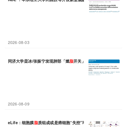
2026-08-03
同济大学栾冰/张振宁发现肺部「燃
脂
开关」：寒冷可被转成燃
脂
信
2026-08-09
eLife：细胞膜
脂
质组成或是癌细胞“失控”增殖的隐形推手