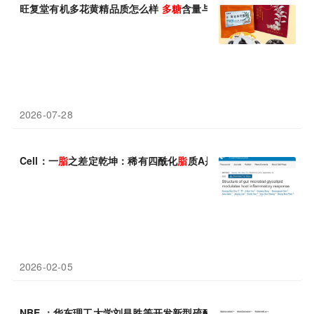
旺复堂有机多花黄精品质怎么样
多糖
含量与溯源资质解析
2026-07-28
Cell：一
脂
之差定乾坤：稀有四酰化
脂
质A是诱导调节性T细胞、维
2026-02-05
NBE ：华东理工大学刘昌胜等开发新型硫酸化
多糖
让破骨细胞“停