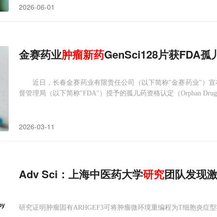
2026-06-01
金赛药业
肿瘤
新药
GenSci128片获FDA
近日，长春金赛药业有限责任公司（以下简称"金赛药业"）宣布，其
督管理局（以下简称"FDA"）授予的孤儿药资格认定（Orphan Drug D
2026-03-11
Adv Sci：上海中医药大学
研究
团队发现激
研究证明肿瘤固有ARHGEF3可将肿瘤微环境重编程为T细胞炎症