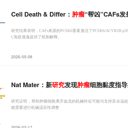
Cell Death & Differ：
肿瘤
“帮凶”CAF
研究结果表明，CAFs来源的PCSK6显著激活了PCSK6/ACVR1B-p300
C免疫逃逸提供了机制解释。
2026-05-08
Nat Mater：新
研究
发现
肿瘤
细胞黏度指导
研究证明，帮助肿瘤细胞离开血流的机械特征可能与支持其在远
能需要进行机械适应性调整
2026-02-17