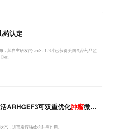
孤儿药认定
自主研发的GenSci128片已获得美国食品药品监
esi
活ARHGEF3可双重优化
肿瘤
微环境，将“冷
肿
型状态，进而发挥强效抗肿瘤作用。