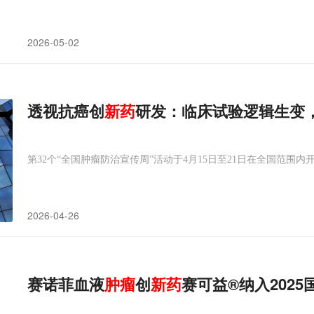
2026-05-02
透视抗癌创
新药
研发：临床试验逻辑生变
第32个“全国肿瘤防治宣传周”活动于4月15日至21日在全国范围
2026-04-26
赛诺菲血液
肿瘤
创
新药
赛可益®纳入202