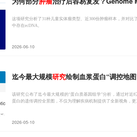
为何部分
肿瘤
治疗后容易复发？Genome 
这项研究分析了31种儿童实体瘤类型、近300份肿瘤样本，并对比
中存在ecDNA。
2026-06-10
迄今最大规模
研究
绘制血浆蛋白“调控地图
该研究公布了迄今最大规模的“蛋白质基因组学”分析，通过对近8万
蛋白的遗传调控全景图，不仅为理解疾病机制提供了全新视角，更
2026-05-10