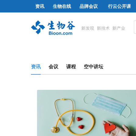
资讯
生物在线
品牌会议
行云公开课
资讯
会议
课程
空中讲坛