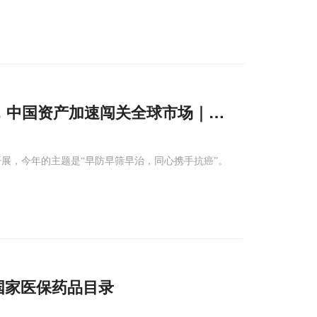
，中国资产加速闯关全球市场｜
肿瘤
防治宣传
内开展，今年的主题是“早防早筛早治，同心携手抗癌”。
5国家医保药品目录