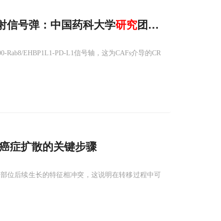
s发射信号弹：中国药科大学
研究
团队合作揭示其
-Rab8/EHBP1L1-PD-L1信号轴，这为CAFs介导的CR
癌症扩散的关键步骤
处部位后续生长的特征相冲突，这说明在转移过程中可