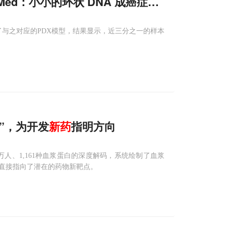
Med：小小的环状 DNA 成癌症帮凶，新
研究
验
了与之对应的PDX模型，结果显示，近三分之一的样本
”，为开发
新药
指明方向
人、1,161种血浆蛋白的深度解码，系统绘制了血浆
直接指向了潜在的药物新靶点。