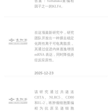
答案：Yamanaka重编程
因子之一的KLF4。
2026-08-01
在这项最新研究中，研究
江绍毅团队开发具有低反应原性和高
肿瘤
抗原
表达
团队开发出一种膜去稳定
化两性离子可电离脂质，
其通过促进内体逃逸增强
mRNA 表达，同时降低炎
症反应原性。
2025-12-23
该研究通过共递送
Sci Adv：把
肿瘤
细胞变成“疫苗工厂”，上海交
CIITA、NLRC5、CD80
和IL-2，将肿瘤细胞重编
程为抗原呈递细胞