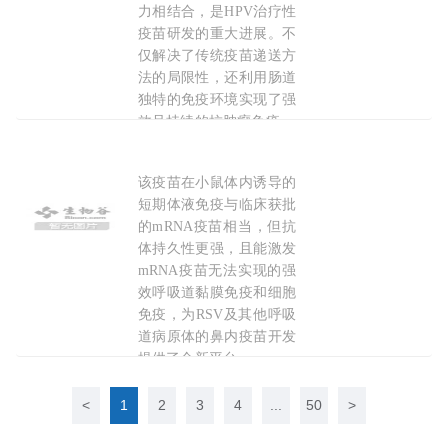
力相结合，是HPV治疗性
疫苗研发的重大进展。不
仅解决了传统疫苗递送方
法的局限性，还利用肠道
独特的免疫环境实现了强
效且持续的抗肿瘤免疫。
2026-01-10
该疫苗在小鼠体内诱导的
Nat Mater：聂广军等精准“排布”
抗原
的DNA纳
短期体液免疫与临床获批
的mRNA疫苗相当，但抗
体持久性更强，且能激发
mRNA疫苗无法实现的强
效呼吸道黏膜免疫和细胞
免疫，为RSV及其他呼吸
道病原体的鼻内疫苗开发
提供了全新平台。
<
1
2
3
4
...
50
>
2026-07-08