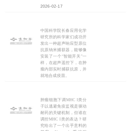
2026-02-17
中国科学院长春应用化学
纳米“特工”深入
肿瘤
捕
抗原
，原位合成疫苗让转移
研究所的科学家们成功开
发出一种超声响应型原位
抗原纳米捕获器，能够像
安装了一个“智能开关”一
样，在超声遥控下，在肿
瘤内部实时捕获抗原，并
就地合成疫苗。
2026-01-14
肿瘤细胞下调MHC I类分
肿瘤
的“隐形斗篷”怎么织的？林东昕/吴晨发现重编程
子以逃避免疫监视是驱动
耐药的关键机制，但谁在
调控MHC I类的表达？研
究给出了一个出乎意料的