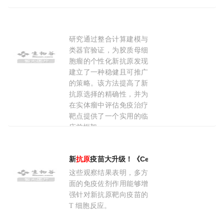
研究通过整合计算建模与
Cancer Res：当AI遇见“替身”
肿瘤
，首都医科大
类器官验证，为胶质母细
胞瘤的个性化新抗原发现
建立了一种稳健且可推广
的策略。该方法提高了新
抗原选择的精确性，并为
在实体瘤中评估免疫治疗
靶点提供了一个实用的临
床前框架。
2026-06-10
新
抗原
疫苗大升级！《Cell》结合多种佐剂和免
这些观察结果表明，多方
面的免疫佐剂作用能够增
强针对新抗原靶向疫苗的
T 细胞反应。