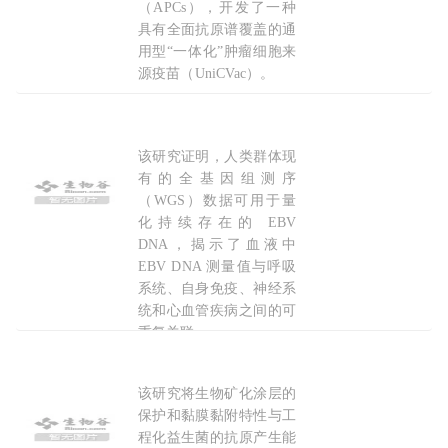
（APCs），开发了一种
具有全面抗原谱覆盖的通
用型“一体化”肿瘤细胞来
源疫苗（UniCVac）。
2026-07-31
该研究证明，人类群体现
《Nature》揭示EBV持续感染核心机制：
抗原
加
有的全基因组测序
（WGS）数据可用于量
化持续存在的 EBV
DNA，揭示了血液中
EBV DNA 测量值与呼吸
系统、自身免疫、神经系
统和心血管疾病之间的可
重复关联。
2026-02-05
该研究将生物矿化涂层的
Adv Mater：南京大学胡勇等团队研究设计生
保护和黏膜黏附特性与工
程化益生菌的抗原产生能