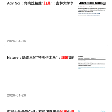
Adv Sci：向病灶精准“
归
巢
”！吉林大学李萍/姜金兰开发新型冷
2026-04-06
Nature：肠道里的“特洛伊木马”：
细菌
如何训练T细胞跨界围剿
肿
2026-01-26
西湖大学最新Cell：蔡尚团队揭示
肿瘤
内
细菌
差异化调控
肿瘤
免疫