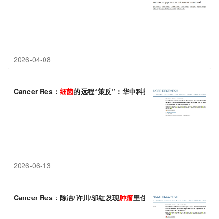
2026-04-08
Cancer Res：
细菌
的远程“策反”：华中科技大学赵刚团队发现具
2026-06-13
Cancer Res：陈洁/许川/邬红发现
肿瘤
里住着“友军”
细菌
，约氏乳