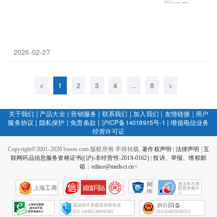
2026-02-27
<
1
2
3
4
...
8
>
关于我们
|
产品大全
|
营销服务
|
联系我们
|
加入我们
|
友情链接
|
用户
服务协议
|
隐私保护
|
免责条款
|
沪ICP备14018915号-1
|
增值电信业务
经营许可证
Copyright©2001-2020 bioon.com 版权所有 不得转载.
著作权声明
|
法律声明
|
互
联网药品信息服务资格证书((沪)-非经营性-2019-0162)
|
投诉、举报、维权邮
箱：editor@medsci.cn<
网
上海工商
络
社
会
征
021-54485309-8082
31010402000321