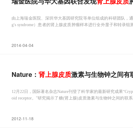
瑞金医院与华大基因联合发现
肾上腺皮质
由上海瑞金医院、深圳华大基因研究院等单位组成的科研团队，通过对57例
g's syndrome）患者的肾上腺皮质肿瘤样本进行全外显子和转录组
瘤发病密切相关，并且发现了DOT1L和CLASP2与其他亚型的
诊断、治疗提供了新思路。
2014-04-04
Nature：
肾上腺皮质
激素与生物钟之间有
12月22日，国际著名杂志Nature刊登了科学家的最新研究成果“Cryptochromes medi
oid receptor。”研究揭示了糖(肾上腺)皮质激素与生物钟之间
式或生物钟模式。
2012-11-18