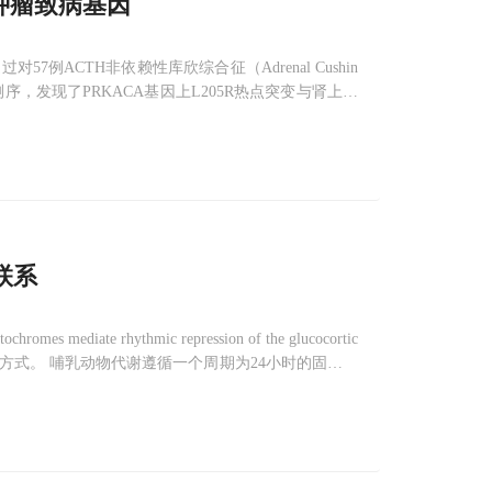
肿瘤致病基因
ACTH非依赖性库欣综合征（Adrenal Cushin
测序，发现了PRKACA基因上L205R热点突变与肾上腺
关联，为肾上腺皮质肿瘤及ACTH非依赖性库欣综合征的
联系
ate rhythmic repression of the glucocortic
的联系方式。 哺乳动物代谢遵循一个周期为24小时的固定模