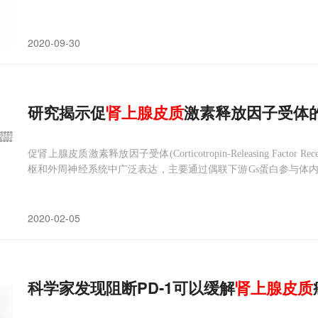
2020-09-30
研究揭示促
肾上腺皮质
激素释放因子受体
促肾上腺皮质激素释放因子受体(Corticotropin-Releasing Factor 
枢和外周神经系统中广泛表达，主要通过偶联下游Gs蛋白参与体
表明，CRF1R可能与压力导致的酗酒和药物滥用相关。CRF1R和C
2020-02-05
科学家发现阻断PD-1可以缓解
肾上腺皮质