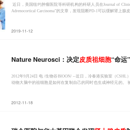
近日，美国纽约肿瘤医院等科研机构的科研人员在Journal of Clinical Onc
Adrenocortical Carcinoma”的文章，发现阻断PD-1可以缓解肾上腺皮质
C）是罕见的侵袭性恶性肿瘤，治疗方法有限。本研究纳入39
2019-11-12
Nature Neurosci：决定
皮质
祖细胞
“命运
2012年9月24日 电 /生物谷BIOON/ --近日，冷春港实验室
动物大脑中的祖细胞是如何在复制自己的同时也生成神经元的。 验室
节细胞以及锥体神经元的祖细胞--放射性状胶质细胞，放射性状
中最常见的类型。
2012-11-18