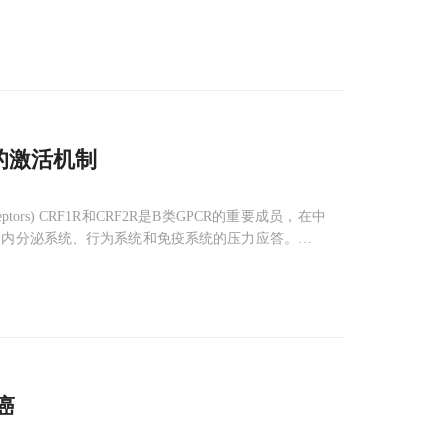
的激活机制
Receptors) CRF1R和CRF2R是B类GPCR的重要成员，在中
内内分泌系统、行为系统和免疫系统的压力应答。研究
RF2R在体内被内源性
癌