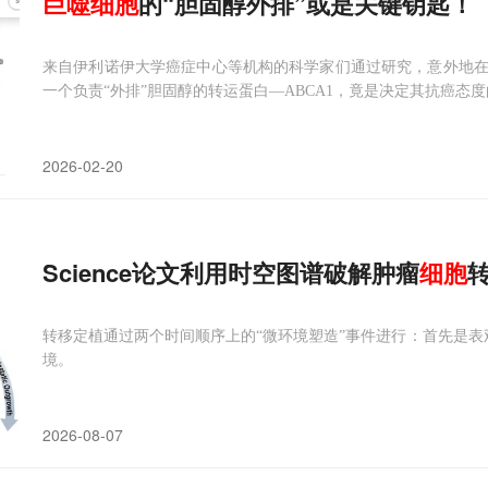
巨噬细胞
的“胆固醇外排”或是关键钥匙！
来自伊利诺伊大学癌症中心等机构的科学家们通过研究，意外地
一个负责“外排”胆固醇的转运蛋白—ABCA1，竟是决定其抗癌态度
2026-02-20
Science论文利用时空图谱破解肿瘤
细胞
转移定植通过两个时间顺序上的“微环境塑造”事件进行：首先是表观
境。
2026-08-07