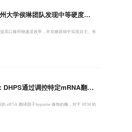
"，郑州大学侯琳团队发现中等硬度颗粒搭
巨噬细胞
够提高口服药物递送效率，并在糖尿病中实现自主、有
：DHPS通过调控特定mRNA翻译，驱动单核
胺的 eIF5A 翻译因子hypusine 修饰的酶，对于 RTM 的