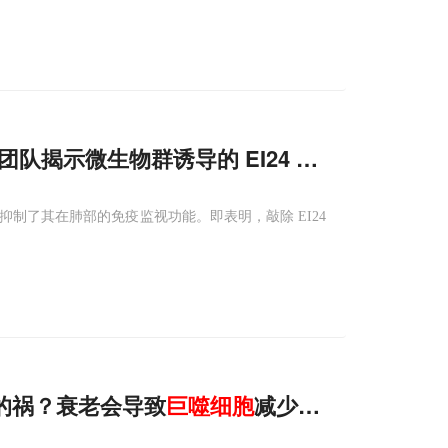
等团队揭示微生物群诱导的 EI24 通过代谢调控
同时抑制了其在肺部的免疫监视功能。即表明，敲除 EI24
惹的祸？衰老会导致
巨噬细胞
减少，加速毛细血