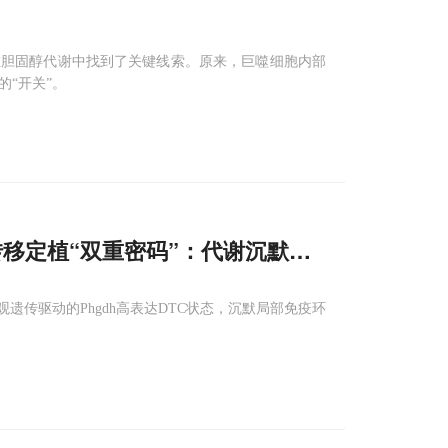
在胆固醇代谢中找到了关键线索。原来，巨噬细胞内部
的“开关”。
转移定植“双重密码”：代谢沉默躲避免疫，
巨噬
遗传驱动的Phgdh高表达DTC状态，沉默局部免疫环