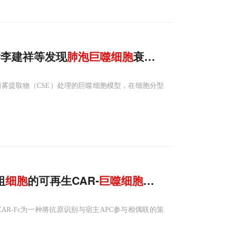
大学李建祥等发现
肺泡
巨噬细胞
衰老才是核心驱动
雾提取物（CSE）处理的巨噬细胞模型，在细胞分型
祖
细胞
的可再生CAR-
巨噬细胞
平台问世
R-Fc为一种将抗原识别与宿主APC参与相偶联的策