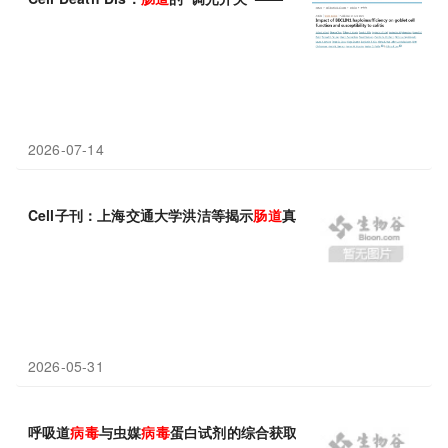
2026-07-14
Cell子刊：上海交通大学洪洁等揭示
肠道
真菌-细菌跨界互作调节
肠
2026-05-31
呼吸道
病毒
与虫媒
病毒
蛋白试剂的综合获取方案