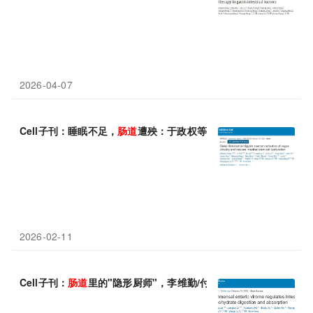
2026-04-07
Cell子刊：睡眠不足，
肠道
遭殃：于政权等揭示睡眠障碍引发
肠道
2026-02-11
Cell子刊：
肠道
里的"隐形厨师"，李维勤/付爱坤发现共生
病毒
组被