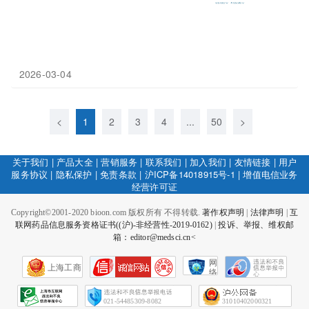
2026-03-04
<
1
2
3
4
...
50
>
关于我们
|
产品大全
|
营销服务
|
联系我们
|
加入我们
|
友情链接
|
用户
服务协议
|
隐私保护
|
免责条款
|
沪ICP备14018915号-1
|
增值电信业务
经营许可证
Copyright©2001-2020 bioon.com 版权所有 不得转载.
著作权声明
|
法律声明
|
互
联网药品信息服务资格证书((沪)-非经营性-2019-0162)
|
投诉、举报、维权邮
箱：editor@medsci.cn<
网
上海工商
络
社
会
征
021-54485309-8082
31010402000321