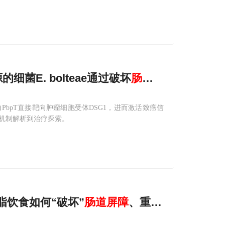
的细菌E. bolteae通过破坏
肠道
屏障
移位至肝
蛋白PbpT直接靶向肿瘤细胞受体DSG1，进而激活致癌信
机制解析到治疗探索。
高脂饮食如何“破坏”
肠道
屏障
、重塑菌群胆汁酸