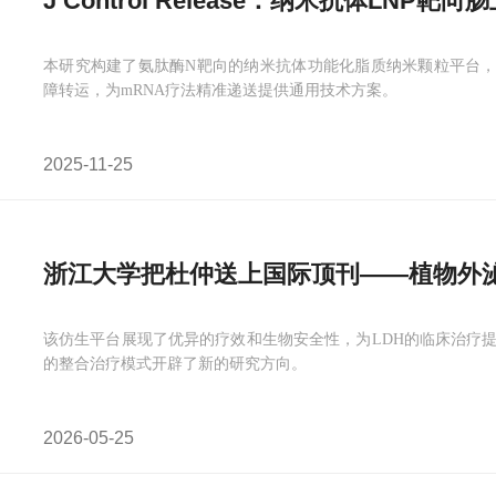
J Control Release：纳米抗体LNP靶
本研究构建了氨肽酶N靶向的纳米抗体功能化脂质纳米颗粒平台，
障转运，为mRNA疗法精准递送提供通用技术方案。
2025-11-25
浙江大学把杜仲送上国际顶刊——植物外
该仿生平台展现了优异的疗效和生物安全性，为LDH的临床治疗
的整合治疗模式开辟了新的研究方向。
2026-05-25