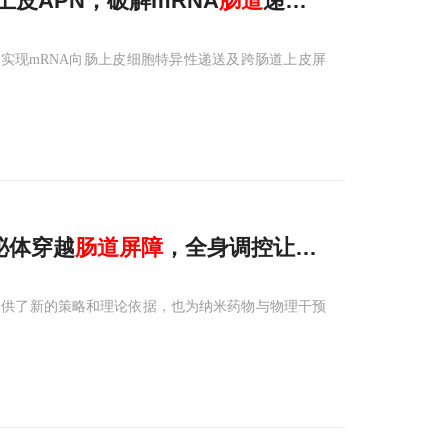
向肠上皮APN，破解mRNA
肠道
递送与跨
屏障
难题
实现mRNA向肠上皮细胞特异性递送及跨肠道上皮屏
泌体穿越
肠道
屏障
，全身调控让椎间盘"逆龄生
提供了新的策略和理论依据，也为纳米药物与物理干预