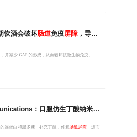
长期饮酒会破坏
肠道
免疫
屏障
，导致细菌进入肝
达，并减少 GAP 的形成，从而破坏抗微生物免疫。
unications：口服仿生丁酸纳米颗粒修复
屏障
接的连蛋白和脂多糖，补充丁酸，修复
肠道屏障
，进而