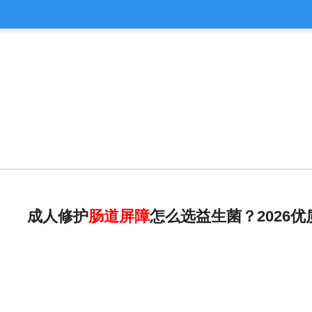
成人修护
肠道
屏障
怎么选益生菌？2026