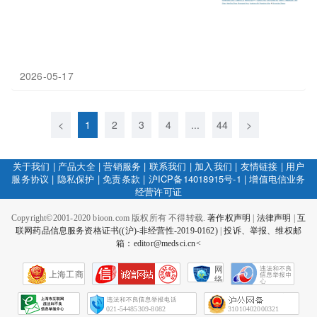
2026-05-17
<
1
2
3
4
...
44
>
关于我们
|
产品大全
|
营销服务
|
联系我们
|
加入我们
|
友情链接
|
用户
服务协议
|
隐私保护
|
免责条款
|
沪ICP备14018915号-1
|
增值电信业务
经营许可证
Copyright©2001-2020 bioon.com 版权所有 不得转载.
著作权声明
|
法律声明
|
互
联网药品信息服务资格证书((沪)-非经营性-2019-0162)
|
投诉、举报、维权邮
箱：editor@medsci.cn<
网
上海工商
络
社
会
征
021-54485309-8082
31010402000321