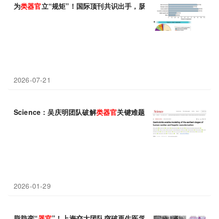
为
类
器官
立“规矩”！国际顶刊共识出手，肠道
类
器官
从“手工艺品”
2026-07-21
Science：吴庆明团队破解
类
器官
关键难题，培养出具有逼真血管
2026-01-29
脂肪变“
器官
”！上海交大团队突破再生医学，脂肪组织直接培育三