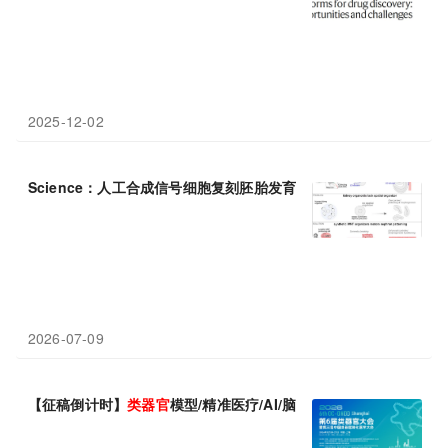
2025-12-02
Science：人工合成信号细胞复刻胚胎发育，高保真肾
类
器官
或将
2026-07-09
【征稿倒计时】
类
器官
模型/精准医疗/AI/脑科学/仿生等前沿热点追