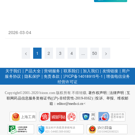
2026-03-04
<
1
2
3
4
...
50
>
关于我们
|
产品大全
|
营销服务
|
联系我们
|
加入我们
|
友情链接
|
用户
服务协议
|
隐私保护
|
免责条款
|
沪ICP备14018915号-1
|
增值电信业务
经营许可证
Copyright©2001-2020 bioon.com 版权所有 不得转载.
著作权声明
|
法律声明
|
互
联网药品信息服务资格证书((沪)-非经营性-2019-0162)
|
投诉、举报、维权邮
箱：editor@medsci.cn<
网
上海工商
络
社
会
征
021-54485309-8082
31010402000321