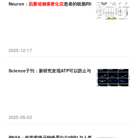
Neuron：
肌萎缩
侧
索
硬化症
患者的细胞RNA质量控制系统存在故
2025-12-17
Science子刊：新研究发现ATP可以防止与帕金森病和
肌萎缩
侧
索
2025-05-02
PNAS：科学家揭示特殊蛋白G3BP1与人类
肌萎缩
性
侧
所
硬化症
发