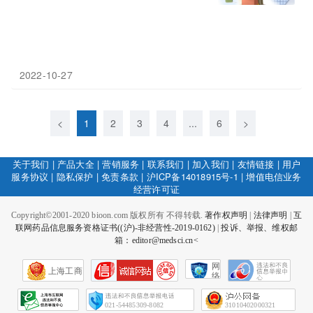
2022-10-27
<
1
2
3
4
...
6
>
关于我们
|
产品大全
|
营销服务
|
联系我们
|
加入我们
|
友情链接
|
用户
服务协议
|
隐私保护
|
免责条款
|
沪ICP备14018915号-1
|
增值电信业务
经营许可证
Copyright©2001-2020 bioon.com 版权所有 不得转载.
著作权声明
|
法律声明
|
互
联网药品信息服务资格证书((沪)-非经营性-2019-0162)
|
投诉、举报、维权邮
箱：editor@medsci.cn<
网
上海工商
络
社
会
征
021-54485309-8082
31010402000321