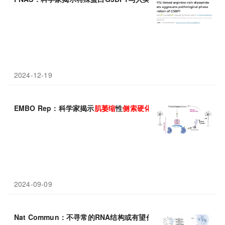
2024-12-19
EMBO Rep：科学家揭示
肌萎缩
性
侧
索
硬化症
的新型发病机制
2024-09-09
Nat Commun：不寻常的RNA结构或有望作为新型
肌萎缩
性
侧
索
硬