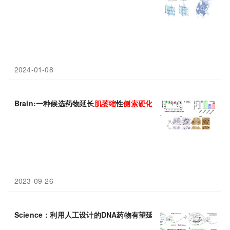
2024-01-08
Brain:一种候选药物延长
肌萎缩
性
侧
索
硬化症
啮齿动物模型的寿命
2023-09-26
Science：利用人工设计的DNA药物有望延缓几乎所有的
肌萎缩
性