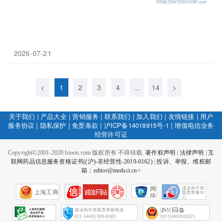
2026-07-21
<
1
2
3
4
...
14
>
关于我们
|
产品大全
|
营销服务
|
联系我们
|
加入我们
|
友情链接
|
用户
服务协议
|
隐私保护
|
免责条款
|
沪ICP备14018915号-1
|
增值电信业务
经营许可证
Copyright©2001-2020 bioon.com 版权所有 不得转载.
著作权声明
|
法律声明
|
互
联网药品信息服务资格证书((沪)-非经营性-2019-0162)
|
投诉、举报、维权邮
箱：editor@medsci.cn<
网
上海工商
络
社
会
征
021-54485309-8082
31010402000321