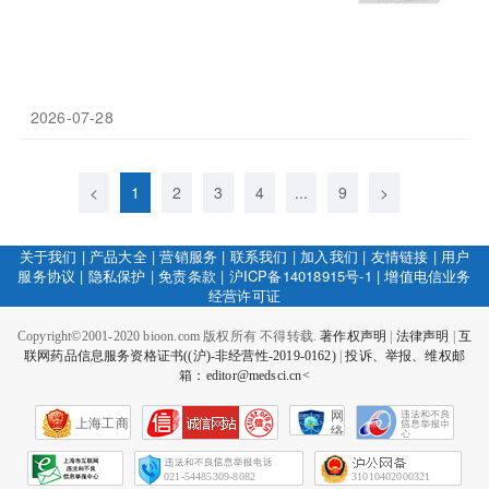
2026-07-28
<
1
2
3
4
...
9
>
关于我们
|
产品大全
|
营销服务
|
联系我们
|
加入我们
|
友情链接
|
用户
服务协议
|
隐私保护
|
免责条款
|
沪ICP备14018915号-1
|
增值电信业务
经营许可证
Copyright©2001-2020 bioon.com 版权所有 不得转载.
著作权声明
|
法律声明
|
互
联网药品信息服务资格证书((沪)-非经营性-2019-0162)
|
投诉、举报、维权邮
箱：editor@medsci.cn<
网
上海工商
络
社
会
征
021-54485309-8082
31010402000321