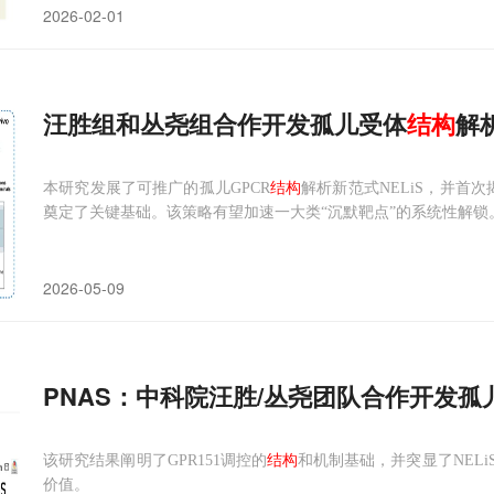
2026-02-01
汪胜组和丛尧组合作开发孤儿受体
结构
解
本研究发展了可推广的孤儿GPCR
结构
解析新范式NELiS，并首次揭
奠定了关键基础。该策略有望加速一大类“沉默靶点”的系统性解锁
2026-05-09
PNAS：中科院汪胜/丛尧团队合作开发孤
该研究结果阐明了GPR151调控的
结构
和机制基础，并突显了NELiS
价值。