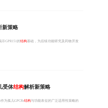
析新策略
示GPR151的
结构
基础，为后续功能研究及药物开发
。
儿受体
结构
解析新策略
作为孤儿GPCRs
结构
与功能表征的广泛适用性策略的