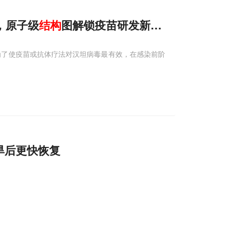
光，原子级
结构
图解锁疫苗研发新钥匙
态。为了使疫苗或抗体疗法对汉坦病毒最有效，在感染前阶
旱后更快恢复