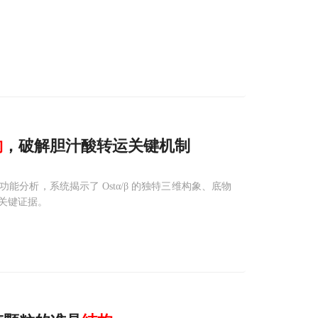
构
，破解胆汁酸转运关键机制
能分析，系统揭示了 Ostα/β 的独特三维构象、底物
关键证据。