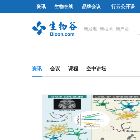
资讯
生物在线
品牌会议
行云公开课
资讯
会议
课程
空中讲坛