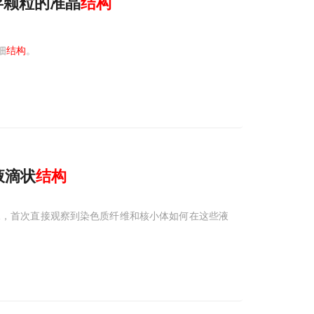
存颗粒的准晶
结构
细
结构
。
液滴状
结构
像，首次直接观察到染色质纤维和核小体如何在这些液