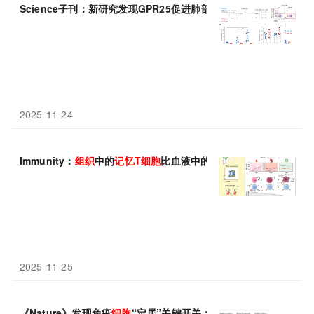
Science子刊：新研究发现GPR25促进肺部和肝
组织
驻留
记忆
CD8
2025-11-24
Immunity：
组织
中的
记忆
T
细胞
比血液中的
记忆
T
细胞
寿命长
2025-11-25
《Nature》发现免疫
细胞
“定居”关键开关：DHPS通过调控特定m