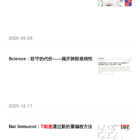
2026-05-29
Science：驻守的代价——揭开肺部致病性
记忆
T
细胞
的“定居”之谜
2025-12-17
Nat Immunol：
T
细胞
通过新的重编程方法获得了更好的
记忆
，增