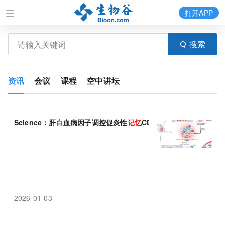
打开APP
搜索
资讯
会议
课程
空中讲坛
Science：肝白血病因子调控促炎性
记忆
CD4+
T
细胞
的
组织
驻留
2026-01-03