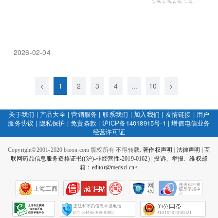
2026-02-04
<
1
2
3
4
...
10
>
关于我们
|
产品大全
|
营销服务
|
联系我们
|
加入我们
|
友情链接
|
用户
服务协议
|
隐私保护
|
免责条款
|
沪ICP备14018915号-1
|
增值电信业务
经营许可证
Copyright©2001-2020 bioon.com 版权所有 不得转载.
著作权声明
|
法律声明
|
互
联网药品信息服务资格证书((沪)-非经营性-2019-0162)
|
投诉、举报、维权邮
箱：editor@medsci.cn<
网
上海工商
络
社
会
征
021-54485309-8082
31010402000321