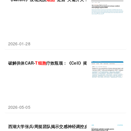
2026-01-28
破解供体CAR-
T
细胞
疗效瓶颈：《Cell》揭示干
细胞
记忆
T
细胞
是
2026-05-05
西湖大学张兵/周挺团队揭示交感神经调控皮肤
驻留
记忆
T
细胞
免疫