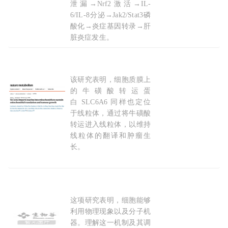
泄漏→Nrf2激活→IL-
6/IL-8分泌→Jak2/Stat3磷
酸化→炎症基因转录→肝
脏炎症发生。
2026-07-21
该研究表明，细胞质膜上
Nature子刊：李福明/陈立/周小龙团队揭示SLC
的牛磺酸转运蛋
白 SLC6A6 同样也定位
于线粒体，通过将牛磺酸
转运进入线粒体，以维持
线粒体的翻译和肿瘤生
长。
2026-02-10
这项研究表明，细胞能够
线粒体
“珠串化”形状变化驱动mtDNA均匀分布
利用物理现象以及分子机
器。理解这一机制及其调