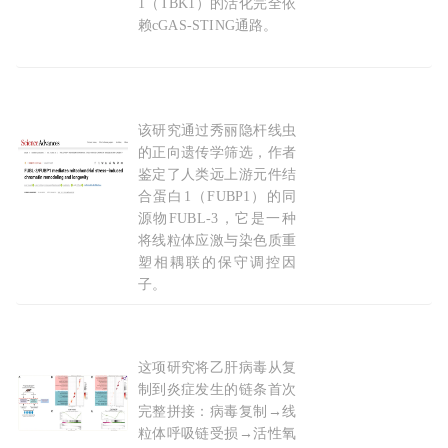
1（TBK1）的活化完全依
赖cGAS-STING通路。
2026-06-17
该研究通过秀丽隐杆线虫
田烨团队发现影响
线粒体
通信的关键分子
的正向遗传学筛选，作者
鉴定了人类远上游元件结
合蛋白1（FUBP1）的同
源物FUBL-3，它是一种
将线粒体应激与染色质重
塑相耦联的保守调控因
子。
2026-07-12
这项研究将乙肝病毒从复
线粒体
漏出的“火星”是关键
制到炎症发生的链条首次
完整拼接：病毒复制→线
粒体呼吸链受损→活性氧