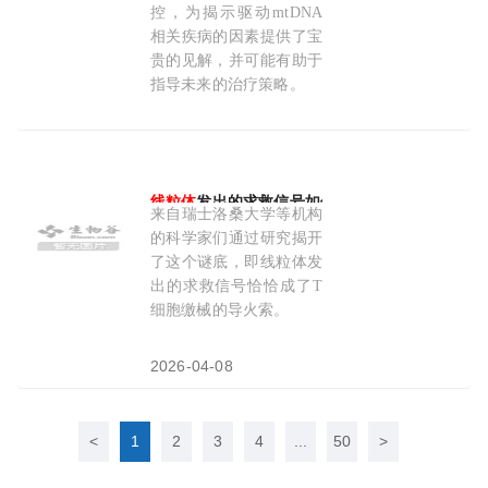
控，为揭示驱动mtDNA
相关疾病的因素提供了宝
贵的见解，并可能有助于
指导未来的治疗策略。
2026-04-14
线粒体
发出的求救信号如何让抗癌T细胞缴械？
来自瑞士洛桑大学等机构
的科学家们通过研究揭开
了这个谜底，即线粒体发
出的求救信号恰恰成了T
细胞缴械的导火索。
2026-04-08
<
1
2
3
4
...
50
>