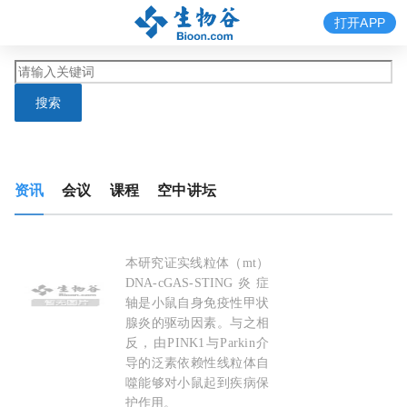
打开APP
搜索
资讯
会议
课程
空中讲坛
本研究证实线粒体（mt）
Nat Communi：甲状腺的“防火员”失灵了：
DNA-cGAS-STING炎症
轴是小鼠自身免疫性甲状
腺炎的驱动因素。与之相
反，由PINK1与Parkin介
导的泛素依赖性线粒体自
噬能够对小鼠起到疾病保
护作用。