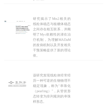
2026-08-09
研究揭示了Mtx2相关的
PNAS：
线粒体
与核糖体的“求救信号”，浙江大学谢
线粒体稳态与核糖体稳态
之间存在相互联系，并阐
明了Myc依赖性的潜在治
疗机制，为理解MADaM
的发病机制以及开发相关
干预策略提供了新的理论
依。
2026-07-07
该研究发现线粒体经常经
Science：
线粒体
自发“串珠”，竟是为了排好DN
历一种可逆的生物物理不
稳定现象，称为“串珠化
（pearling）”，从管状形
态转变为排列规则的串珠
样形态。