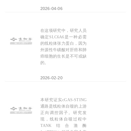
2026-04-06
在这项研究中，研究人员
Nat Metab：
线粒体
牛磺酸“大门”，复旦大学李福
确定SLC6A6是一种必需
的线粒体张力蛋白，因为
外源性牛磺酸对肝癌和肺
癌细胞的生长是不可或缺
的。
2026-02-20
本研究证实cGAS-STING
Cell子刊：
线粒体
命运的抉择，中山大学卢广等团队
通路是线粒体自噬的上游
正向调控因子。研究发
现，线粒体自噬过程中
TANK结合激酶