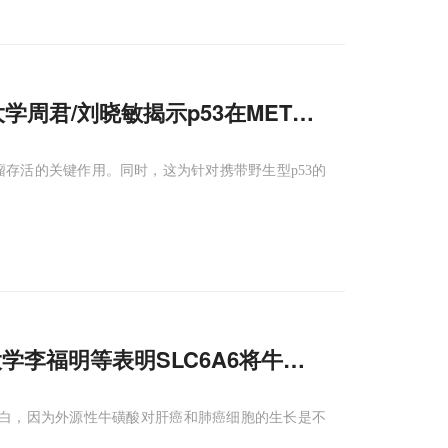
学周君/刘晓敏揭示p53在METTL5缺失时倒
瘤存活的关键作用。同时，这为针对携带野生型p53的
学李福明等表明SLC6A6将牛磺酸转运到
线粒
蛋白，因为外源性牛磺酸对肝癌和肺癌细胞的生长是不