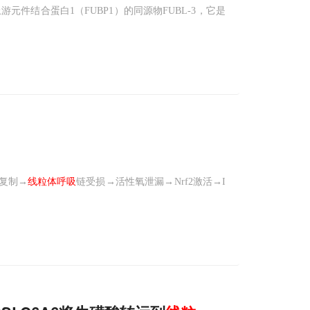
件结合蛋白1（FUBP1）的同源物FUBL-3，它是
复制→
线粒体呼吸
链受损→活性氧泄漏→Nrf2激活→I