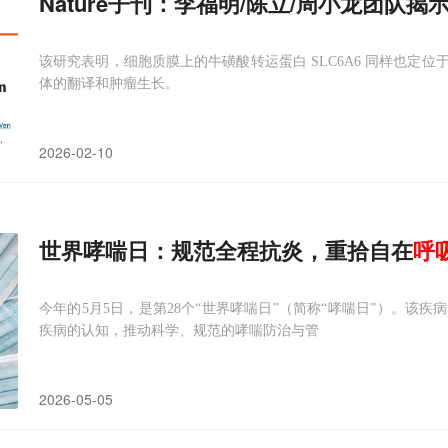
Nature子刊：李福明/陈立/周小龙团队揭
该研究表明，细胞质膜上的牛磺酸转运蛋白 SLC6A6 同样也定
体的翻译和肿瘤生长。
2026-02-10
世界哮喘日：规范全程抗炎，重拾自在
呼
今年的5月5日，是第28个“世界哮喘日”（简称“哮喘日”）。该
疾病的认知，推动科学、规范的哮喘防治与管
2026-05-05