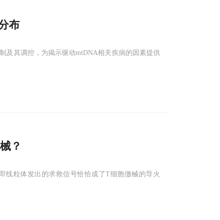
匀分布
及其调控，为揭示驱动mtDNA相关疾病的因素提供
缴械？
即线粒体发出的求救信号恰恰成了T细胞缴械的导火