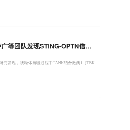
等团队发现STING-OPTN信号轴决定受损
线
。研究发现，线粒体自噬过程中TANK结合激酶1（TBK