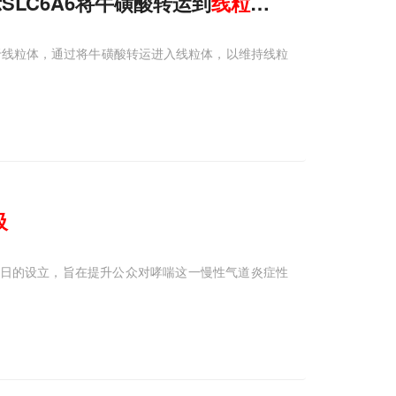
示SLC6A6将牛磺酸转运到
线粒体
以促进
线粒体
位于线粒体，通过将牛磺酸转运进入线粒体，以维持线粒
吸
疾病日的设立，旨在提升公众对哮喘这一慢性气道炎症性