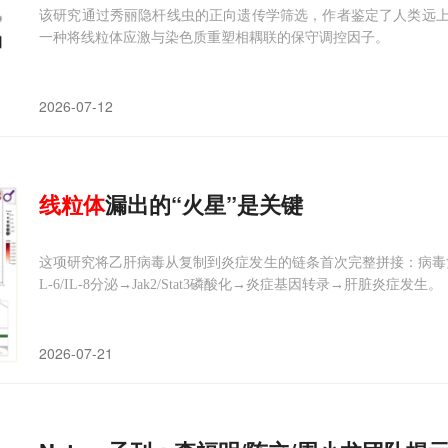
该研究通过秀丽隐杆线虫的正向遗传学筛选，作者鉴定了人类远上游元
一种将线粒体应激与染色质重塑相耦联的保守调控因子。
2026-07-12
线粒体
漏出的“火星”是关键
这项研究将乙肝病毒从复制到炎症发生的链条首次完整拼接：病毒
L-6/IL-8分泌→Jak2/Stat3磷酸化→炎症基因转录→肝脏炎症发生。
2026-07-21