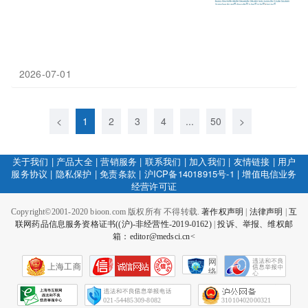
2026-07-01
<
1
2
3
4
...
50
>
关于我们
|
产品大全
|
营销服务
|
联系我们
|
加入我们
|
友情链接
|
用户
服务协议
|
隐私保护
|
免责条款
|
沪ICP备14018915号-1
|
增值电信业务
经营许可证
Copyright©2001-2020 bioon.com 版权所有 不得转载.
著作权声明
|
法律声明
|
互
联网药品信息服务资格证书((沪)-非经营性-2019-0162)
|
投诉、举报、维权邮
箱：editor@medsci.cn<
网
上海工商
络
社
会
征
021-54485309-8082
31010402000321