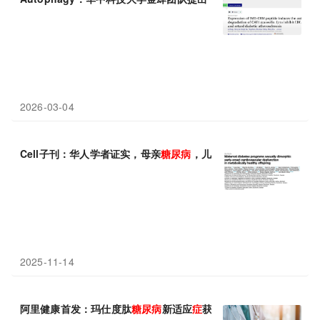
2026-03-04
Cell子刊：华人学者证实，母亲
糖尿病
，儿子易患心
血管
疾病，女
2025-11-14
阿里健康首发：玛仕度肽
糖尿病
新适应
症
获批