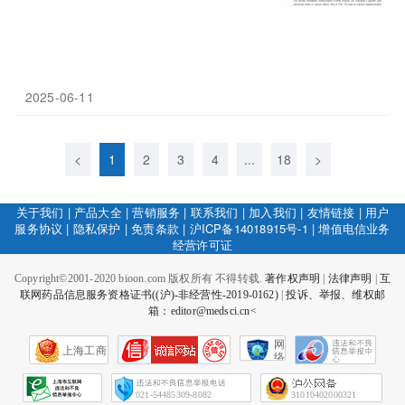
2025-06-11
<
1
2
3
4
...
18
>
关于我们
|
产品大全
|
营销服务
|
联系我们
|
加入我们
|
友情链接
|
用户
服务协议
|
隐私保护
|
免责条款
|
沪ICP备14018915号-1
|
增值电信业务
经营许可证
Copyright©2001-2020 bioon.com 版权所有 不得转载.
著作权声明
|
法律声明
|
互
联网药品信息服务资格证书((沪)-非经营性-2019-0162)
|
投诉、举报、维权邮
箱：editor@medsci.cn<
网
上海工商
络
社
会
征
021-54485309-8082
31010402000321