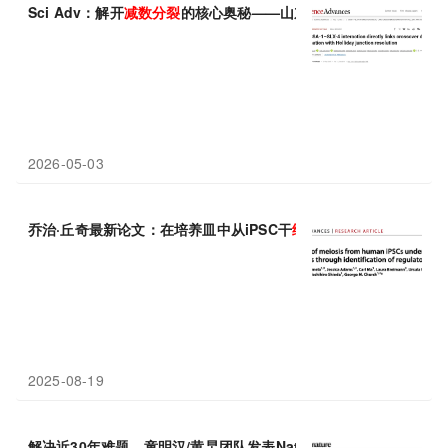
Sci Adv：解开
减数分裂
的核心奥秘——山东大学张洪涛/洪烨揭示
2026-05-03
乔治·丘奇最新论文：在培养皿中从iPSC干
细胞
直接启动
减数分裂
2025-08-19
解决近30年难题，童明汉/黄旲团队发表Nature论文，成功实现体