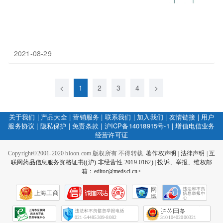
2021-08-29
<
1
2
3
4
>
关于我们
|
产品大全
|
营销服务
|
联系我们
|
加入我们
|
友情链接
|
用户
服务协议
|
隐私保护
|
免责条款
|
沪ICP备14018915号-1
|
增值电信业务
经营许可证
Copyright©2001-2020 bioon.com 版权所有 不得转载.
著作权声明
|
法律声明
|
互
联网药品信息服务资格证书((沪)-非经营性-2019-0162)
|
投诉、举报、维权邮
箱：editor@medsci.cn<
网
上海工商
络
社
会
征
021-54485309-8082
31010402000321