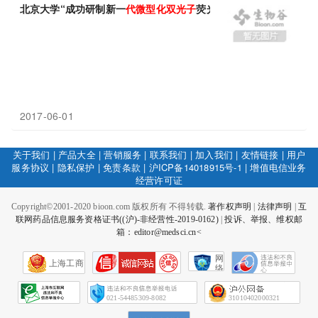
北京大学“成功研制新一
代
微型化
双
光子
荧光
显微镜
”
2017-06-01
关于我们
|
产品大全
|
营销服务
|
联系我们
|
加入我们
|
友情链接
|
用户
服务协议
|
隐私保护
|
免责条款
|
沪ICP备14018915号-1
|
增值电信业务
经营许可证
Copyright©2001-2020 bioon.com 版权所有 不得转载.
著作权声明
|
法律声明
|
互
联网药品信息服务资格证书((沪)-非经营性-2019-0162)
|
投诉、举报、维权邮
箱：editor@medsci.cn<
网
上海工商
络
社
会
征
021-54485309-8082
31010402000321
信