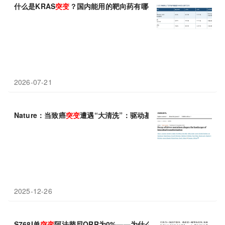
什么是KRAS
突变
？国内能用的靶向药有哪些？
2026-07-21
Nature：当致癌
突变
遭遇“大清洗”：驱动基因
突变
先后决定肠道肿
2025-12-26
S768I单
突变
阿法替尼ORR为0%——为什么PACC
突变
不能只看F