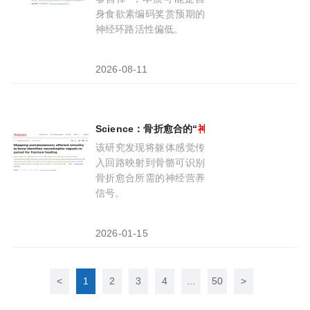
身食欲素编码奖赏预期的
神经环路活性偏低。
2026-08-11
Science：骨折愈合的“
神经
开关”，支感觉
神经
该研究发现将躯体感觉传
入回路映射到骨骼可识别
骨折愈合所需的神经营养
信号。
2026-01-15
<
1
2
3
4
...
50
>