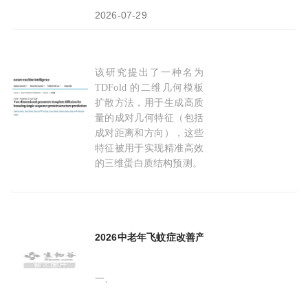
2026-07-29
该研究提出了一种名为
AI预测蛋白结构新突破：崔振团队开发TDFold
TDFold 的二维几何模板
扩散方法，用于生成高质
量的成对几何特征（包括
成对距离和方向），这些
特征被用于实现精准高效
的三维蛋白质结构预测。
2026-04-11
2026中老年飞蚊症改善产品优选榜：成
分配
方与
一、