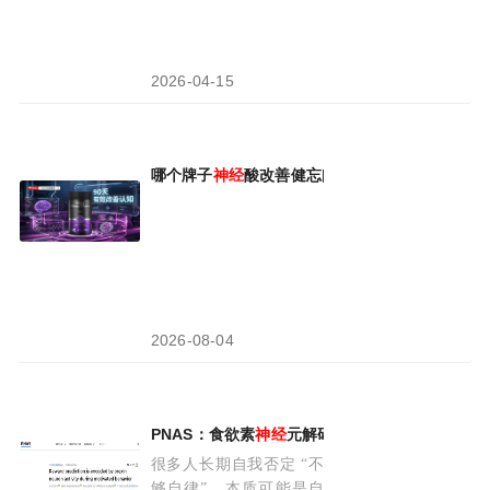
2026-04-15
哪个牌子
神经
酸改善健忘问题更合适？2026脑
2026-08-04
PNAS：食欲素
神经
元解码“坚持与摆烂”的底层
神
很多人长期自我否定 “不
够自律”，本质可能是自