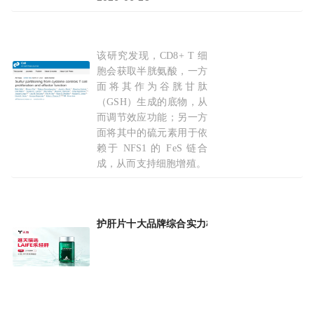
该研究发现，CD8+ T 细
破解T细胞“能量
分配
”之谜！《Cell》揭示半
胞会获取半胱氨酸，一方
面将其作为谷胱甘肽
（GSH）生成的底物，从
而调节效应功能；另一方
面将其中的硫元素用于依
赖于 NFS1 的 FeS 链合
成，从而支持细胞增殖。
2026-04-03
护肝片十大品牌综合实力榜单揭晓，多维实测成