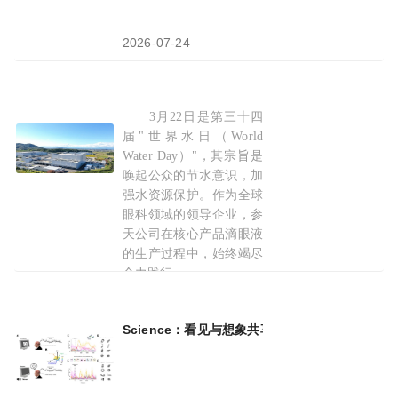
2026-07-24
3月22日是第三十四
世界水日|参天公司践行水
资源
保护责任 助力构
届"世界水日（World
Water Day）"，其宗旨是
唤起公众的节水意识，加
强水资源保护。作为全球
眼科领域的领导企业，参
天公司在核心产品滴眼液
的生产过程中，始终竭尽
全力践行
2026-03-20
Science：看见与想象共享同一
神经
代码，单
神