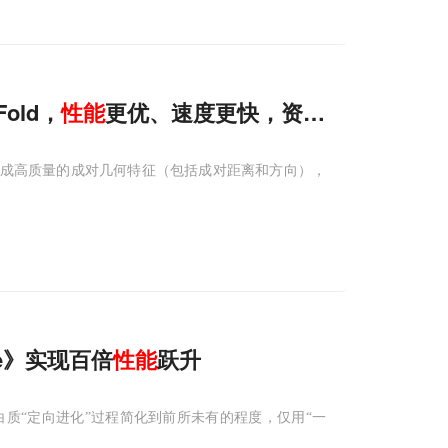
old，
性能
更优、速度更快，资源消耗更低
于生成高质量的成对几何特征（包括成对距离和方向），
ce》实现百倍
性能
跃升
的蛋白质“定向进化”过程简化到前所未有的程度，仅用“一