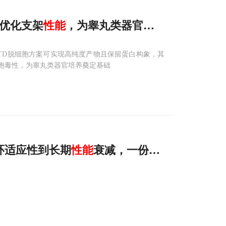
可优化支架
性能
，为睾丸类器官培养添新径
TD脱细胞方案可实现高纯度产物且保留蛋白构象，其
细胞毒性，为睾丸类器官培养奠定基础
环适应性到长期
性能
衰减，一份面向装修改造