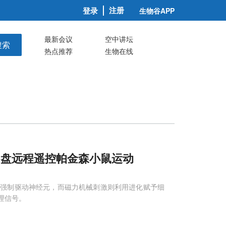
注册
登录
生物谷APP
最新会议
空中讲坛
搜索
热点推荐
生物在线
圆盘远程遥控帕金森小鼠运动
号强制驱动神经元，而磁力机械刺激则利用进化赋予细
理信号。