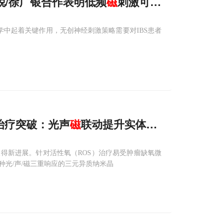
锐/徐广银合作表明低频
磁
刺激可安全关闭IBS
学中起着关键作用，无创神经刺激策略需要对IBS患者
治疗突破：光声
磁
联动提升实体瘤消融效率
得新进展。针对活性氧（ROS）治疗易受肿瘤缺氧微
光/声/磁三重响应的三元异质纳米晶