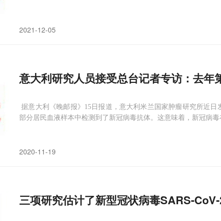
说：“潜伏期的缩短增加了出国前检测的效力，因为它更有可能在旅
月7日凌晨4时起，航空公司将被要
2021-12-05
意大利研究人员接受总台记者专访：去年
据意大利《晚邮报》15日报道，意大利米兰国家肿瘤研究所近日
部分居民血液样本中检测到了新冠病毒抗体。这意味着，新冠病毒在
国家肿瘤研究所研究论文的主要作者之一、锡耶纳大学公共卫生学教
年第四季度，新冠病毒为何没
2020-11-19
三项研究估计了新型冠状病毒SARS-CoV-