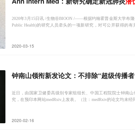
Ann Intern Med：新研究确定新冠肺炎
潜
2020年3月15日讯 /生物谷BIOON /——根据约翰霍普金斯大学布隆伯格公共卫生
Public Health)的研究人员牵头的一项新研究，对可公开
是，引起呼吸道疾病COVID-19的SARS-CoV-2的平均潜伏期为5.1
2020-03-15
钟南山领衔新发论文：不排除“超级传播者
近日，由国家卫健委高级别专家组组长、中国工程院院士钟南山领衔
究，在预印本网站medRxiv上发表。（注：medRxiv的论文均未
肺炎确诊患者的临床特征进行了回顾性研究。研究发现，新冠肺炎的
1%左右的患者与野生
2020-02-16