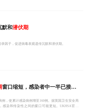
传沉默和
潜伏期
主转录因子，促进病毒表观遗传沉默和潜伏期。
期
窗口缩短，感染者中一半已接种疫苗
株病例，使累计感染病例增至160例。据英国卫生安全局
，感染和传染性之间的窗口可能更短。UKHSA官员