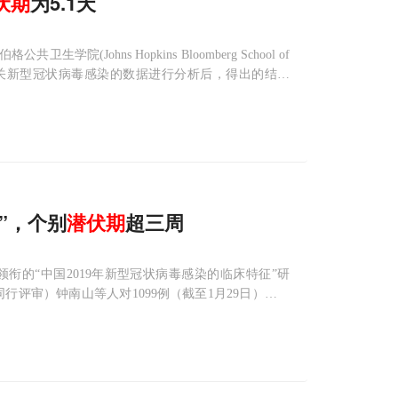
伏期
为5.1天
学院(Johns Hopkins Bloomberg School of
获得的有关新型冠状病毒感染的数据进行分析后，得出的结论
天。从
”，个别
潜伏期
超三周
的“中国2019年新型冠状病毒感染的临床特征”研
经同行评审）钟南山等人对1099例（截至1月29日）新冠
中位潜伏期为3.0天，最长可达24天。同时，仅有