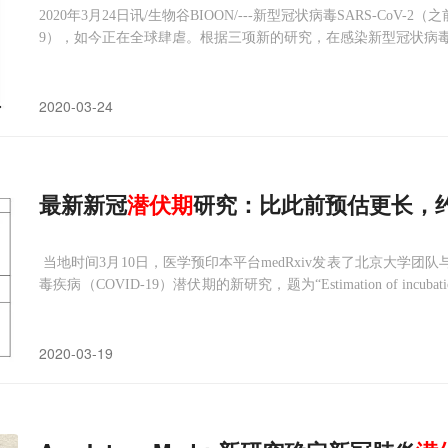
2020年3月24日讯/生物谷BIOON/---新型冠状病毒SARS-CoV-2（
9），如今正在全球肆虐。根据三项新的研究，在感染新型冠状病毒SA
患者在发病初期脱落最多的冠状病毒颗粒。根据媒体报道和上个月发
2020-03-24
最新新冠
潜伏期
研究：比此前预估更长，约
当地时间3月10日，医学预印本平台medRxiv发表了北京大学团
毒疾病（COVID-19）潜伏期的新研究，题为“Estimation of incubation period 
orward time： a
2020-03-19