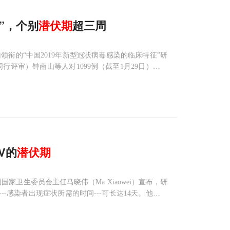
”，个别
潜伏期
超三周
衔的“中国2019年新型冠状病毒感染的临床特征”研
经同行评审）钟南山等人对1099例（截至1月29日）新冠
中位潜伏期为3.0天，最长可达24天。同时，仅有
V的
潜伏期
，中国国家卫生委员会主任马晓伟（Ma Xiaowei）宣布，研
iod）---感染者出现症状所需的时间---可长达14天。他还表
一项新的研究中，来自德