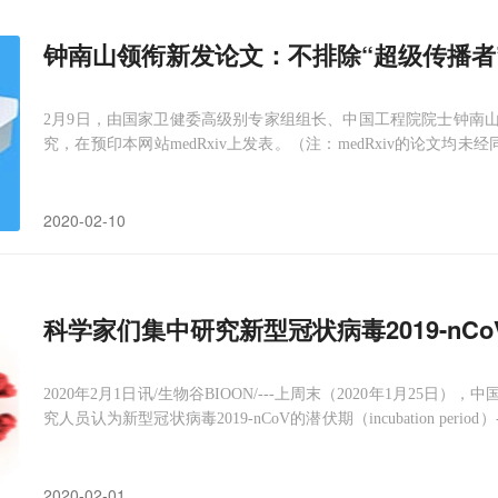
钟南山领衔新发论文：不排除“超级传播者
2月9日，由国家卫健委高级别专家组组长、中国工程院院士钟南山领
究，在预印本网站medRxiv上发表。（注：medRxiv的论文均未
肺炎确诊患者的临床特征进行了回顾性研究。研究发现，新冠肺炎的
1%左右的患者与
2020-02-10
科学家们集中研究新型冠状病毒2019-nCo
2020年2月1日讯/生物谷BIOON/---上周末（2020年1月25日）
究人员认为新型冠状病毒2019-nCoV的潜伏期（incubation per
示，在这种潜伏期内，似乎至少有一些患者可以传播这种病毒。在
2020-02-01