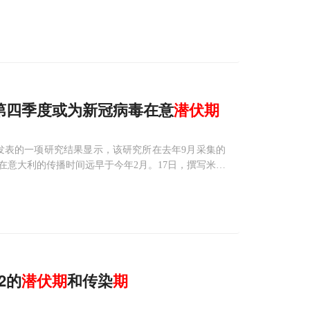
行前发现阳性病例。”英国卫生大臣周六宣布，从12
第四季度或为新冠病毒在意
潜伏期
发表的一项研究结果显示，该研究所在去年9月采集的
意大利的传播时间远早于今年2月。17日，撰写米兰
授蒙托莫里接受了总台记者的专访，解释了在2019
2的
潜伏期
和传染
期