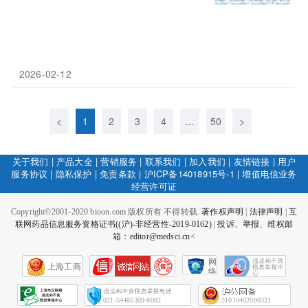
2026-02-12
<
1
2
3
4
...
50
>
关于我们
|
产品大全
|
营销服务
|
联系我们
|
加入我们
|
友情链接
|
用户
服务协议
|
隐私保护
|
免责条款
|
沪ICP备14018915号-1
|
增值电信业务
经营许可证
Copyright©2001-2020 bioon.com 版权所有 不得转载.
著作权声明
|
法律声明
|
互
联网药品信息服务资格证书((沪)-非经营性-2019-0162)
|
投诉、举报、维权邮
箱：editor@medsci.cn<
网
上海工商
络
社
会
征
021-54485309-8082
31010402000321