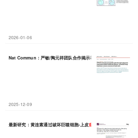
2026-01-06
Nat Commun：严敏/陶元祥团队合作揭示神经
病理性
疼痛的三维
2025-12-09
最新研究：黄连素通过破坏巨噬细胞-上皮
病理性
串扰，在共培养模