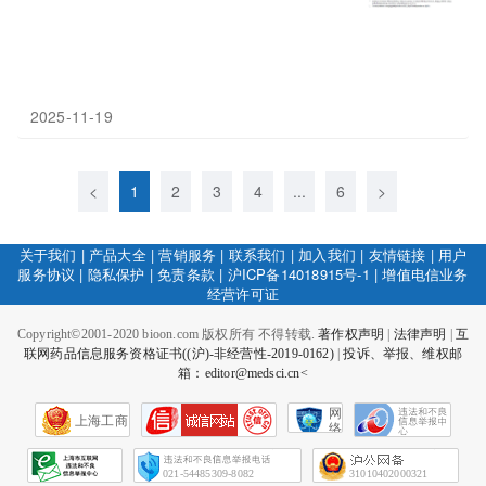
2025-11-19
<
1
2
3
4
...
6
>
关于我们
|
产品大全
|
营销服务
|
联系我们
|
加入我们
|
友情链接
|
用户
服务协议
|
隐私保护
|
免责条款
|
沪ICP备14018915号-1
|
增值电信业务
经营许可证
Copyright©2001-2020 bioon.com 版权所有 不得转载.
著作权声明
|
法律声明
|
互
联网药品信息服务资格证书((沪)-非经营性-2019-0162)
|
投诉、举报、维权邮
箱：editor@medsci.cn<
网
上海工商
络
社
会
征
021-54485309-8082
31010402000321