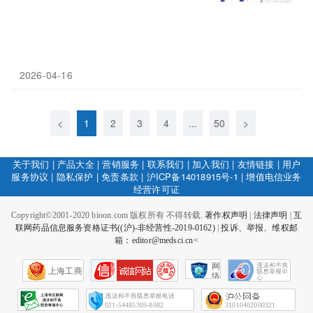
2026-04-16
<
1
2
3
4
...
50
>
关于我们
|
产品大全
|
营销服务
|
联系我们
|
加入我们
|
友情链接
|
用户
服务协议
|
隐私保护
|
免责条款
|
沪ICP备14018915号-1
|
增值电信业务
经营许可证
Copyright©2001-2020 bioon.com 版权所有 不得转载.
著作权声明
|
法律声明
|
互
联网药品信息服务资格证书((沪)-非经营性-2019-0162)
|
投诉、举报、维权邮
箱：editor@medsci.cn<
网
上海工商
络
社
会
征
021-54485309-8082
31010402000321