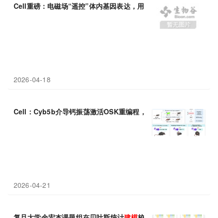
Cell重磅：电磁场“遥控”体内基因表达，用于逆转衰老、阿尔茨海
2026-04-18
Cell：Cyb5b介导钙振荡激活OSK重编程，逆转衰老、
建模
阿尔茨
2026-04-21
复旦大学余宏杰课题组在贝叶斯统计
建模
校正传染病血清学实验误