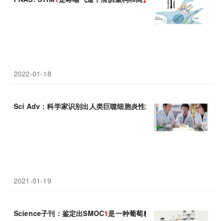
2022-01-18
Sci Adv：科学家识别出人类巨噬细胞炎性增强子的“守卫蛋白”—
E
2021-01-19
Science子刊：鉴定出SMOC
1
是一种葡萄糖
反应
性肝脏
因子
，有望