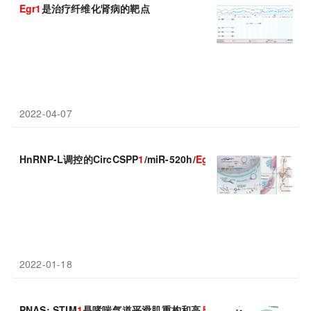
Egr1
是治疗纤维化肾病的靶点
2022-04-07
HnRNP-L调控的CircCSPP
1
/miR-520h/
Egr1
轴调控前列腺癌自噬
2022-01-18
PNAS: STIM
1
是哮喘气道平滑肌重构和高
反应
性的核心触发
因子