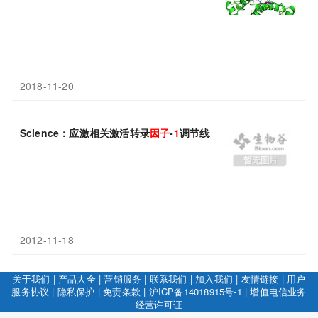
2018-11-20
Science：应激相关激活转录
因子
-
1
调节线粒体非折叠蛋白
反应
2012-11-18
关于我们
|
产品大全
|
营销服务
|
联系我们
|
加入我们
|
友情链接
|
用户
服务协议
|
隐私保护
|
免责条款
|
沪ICP备14018915号-1
|
增值电信业务
经营许可证