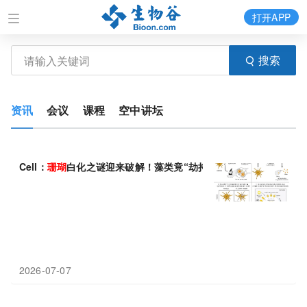
打开APP
搜索
资讯
会议
课程
空中讲坛
Cell：
珊瑚
白化之谜迎来破解！藻类竟“劫持”溶酶体，共生真相颠
2026-07-07