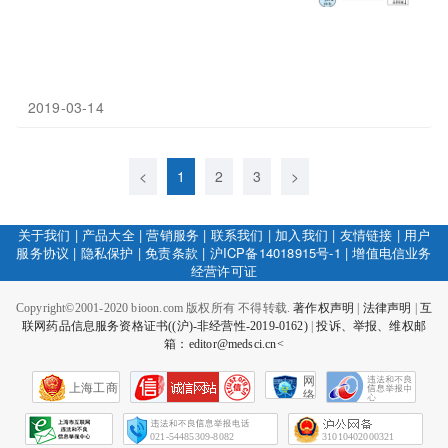
2019-03-14
<
1
2
3
>
关于我们
|
产品大全
|
营销服务
|
联系我们
|
加入我们
|
友情链接
|
用户
服务协议
|
隐私保护
|
免责条款
|
沪ICP备14018915号-1
|
增值电信业务
经营许可证
Copyright©2001-2020 bioon.com 版权所有 不得转载.
著作权声明
|
法律声明
|
互
联网药品信息服务资格证书((沪)-非经营性-2019-0162)
|
投诉、举报、维权邮
箱：editor@medsci.cn<
网
上海工商
络
社
会
征
021-54485309-8082
31010402000321