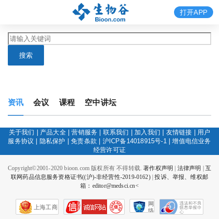
打开APP
搜索
资讯
会议
课程
空中讲坛
关于我们
|
产品大全
|
营销服务
|
联系我们
|
加入我们
|
友情链接
|
用户
服务协议
|
隐私保护
|
免责条款
|
沪ICP备14018915号-1
|
增值电信业务
经营许可证
Copyright©2001-2020 bioon.com 版权所有 不得转载.
著作权声明
|
法律声明
|
互
联网药品信息服务资格证书((沪)-非经营性-2019-0162)
|
投诉、举报、维权邮
箱：editor@medsci.cn<
网
上海工商
络
社