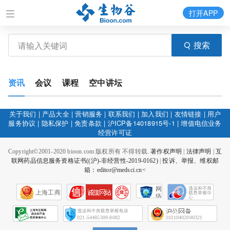
打开APP
搜索
资讯
会议
课程
空中讲坛
关于我们
|
产品大全
|
营销服务
|
联系我们
|
加入我们
|
友情链接
|
用户
服务协议
|
隐私保护
|
免责条款
|
沪ICP备14018915号-1
|
增值电信业务
经营许可证
Copyright©2001-2020 bioon.com 版权所有 不得转载.
著作权声明
|
法律声明
|
互
联网药品信息服务资格证书((沪)-非经营性-2019-0162)
|
投诉、举报、维权邮
箱：editor@medsci.cn<
网
上海工商
络
社
会
征
021-54485309-8082
31010402000321
信