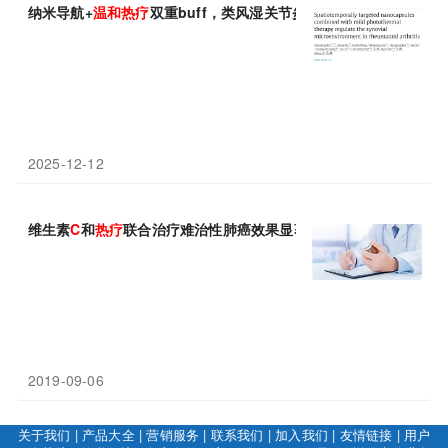
纳米导航+
温和
热
疗
双重buff，类风湿关节炎肿痛与骨损伤一并终
2025-12-12
维生素
C
和
热
疗
联合治疗难治性肺癌效果显著
2019-09-06
关于我们
|
产品大全
|
营销服务
|
联系我们
|
加入我们
|
友情链接
|
用户