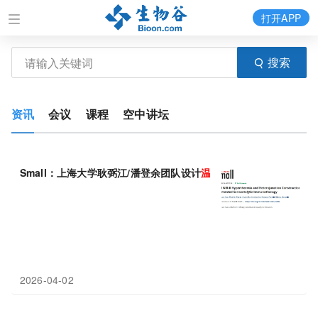
打开APP
搜索
资讯
会议
课程
空中讲坛
Small：上海大学耿弼江/潘登余团队设计
温和
NIR-II
热
疗
联合异质
2026-04-02