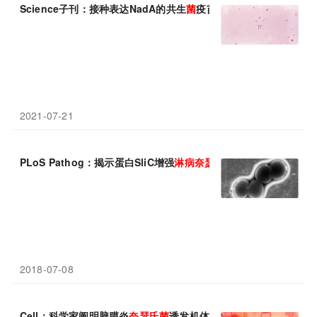
Science子刊：接种表达NadA的共生
菌
疫苗可预防脑膜炎
奈
瑟
菌
引
2021-07-21
PLoS Pathog：揭示蛋白SliC增强
淋病
奈
瑟
菌
的毒力
2018-07-08
Cell：科学家阐明脑膜炎
奈
瑟
氏
菌
诱发机体感染的关键阶段