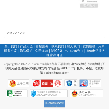
2012-11-18
关于我们
|
产品大全
|
营销服务
|
联系我们
|
加入我们
|
友情链接
|
用户
服务协议
|
隐私保护
|
免责条款
|
沪ICP备14018915号-1
|
增值电信业务
经营许可证
Copyright©2001-2020 bioon.com 版权所有 不得转载.
著作权声明
|
法律声明
|
互
联网药品信息服务资格证书((沪)-非经营性-2019-0162)
|
投诉、举报、维权邮
箱：editor@medsci.cn<
网
上海工商
络
社
会
征
021-54485309-8082
31010402000321
信
网