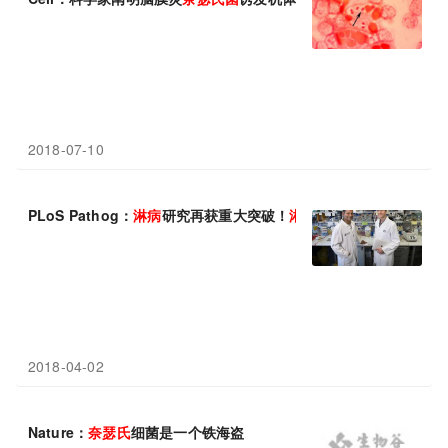
2018-07-10
PLoS Pathog：
淋病
研究再获重大突破！
淋病
奈
瑟
菌
如何巧妙逃脱
2018-04-02
Nature：
奈
瑟
氏
细菌是一个铁海盗