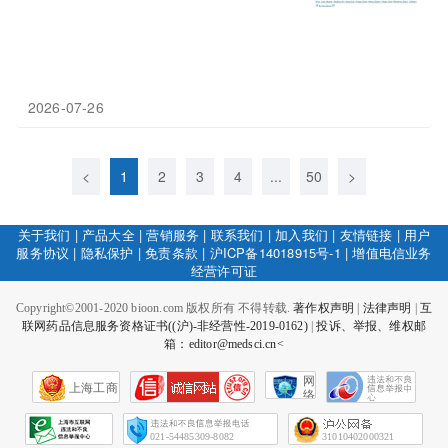
2026-07-26
<
1
2
3
4
...
50
>
关于我们
|
产品大全
|
营销服务
|
联系我们
|
加入我们
|
友情链接
|
用户
服务协议
|
隐私保护
|
免责条款
|
沪ICP备14018915号-1
|
增值电信业务
经营许可证
Copyright©2001-2020 bioon.com 版权所有 不得转载.
著作权声明
|
法律声明
|
互
联网药品信息服务资格证书((沪)-非经营性-2019-0162)
|
投诉、举报、维权邮
箱：editor@medsci.cn<
网
上海工商
络
社
会
征
021-54485309-8082
31010402000321