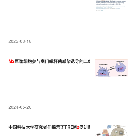
2025-08-18
M2
巨噬细胞参与幽门螺杆菌感染诱导的二组先天淋巴细胞活化
2024-05-28
中国科技大学研究者们揭示了TREM
2
促进巨噬细胞
M
1向
M2
极化，