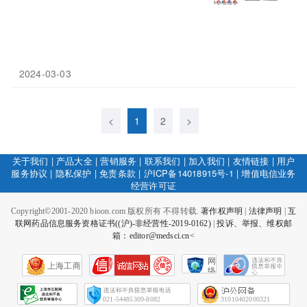
2024-03-03
<
1
2
>
关于我们
|
产品大全
|
营销服务
|
联系我们
|
加入我们
|
友情链接
|
用户
服务协议
|
隐私保护
|
免责条款
|
沪ICP备14018915号-1
|
增值电信业务
经营许可证
Copyright©2001-2020 bioon.com 版权所有 不得转载.
著作权声明
|
法律声明
|
互
联网药品信息服务资格证书((沪)-非经营性-2019-0162)
|
投诉、举报、维权邮
箱：editor@medsci.cn<
网
上海工商
络
社
会
征
021-54485309-8082
31010402000321