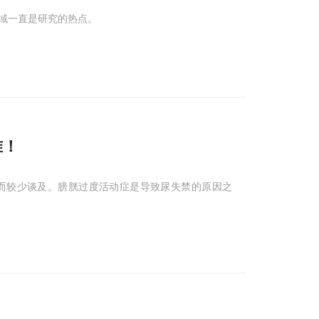
域一直是研究的热点。
准！
而较少谈及。膀胱过度活动症是导致尿失禁的原因之