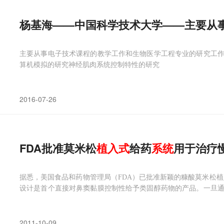
杨基海——中国科学技术大学——主要从
主要从事电子技术课程的教学工作和生物医学工程专业的研究工
算机模拟的研究神经肌肉系统控制特性的研究
2016-07-26
FDA批准莫米松
植入
式
给药
系统
用于治疗
据悉，美国食品和药物管理局（FDA）已批准新颖的糠酸莫米松植
设计是首个直接对鼻窦黏膜控制性给予类固醇药物的产品。一旦
张撑开筛窦确保通畅。
2011-10-09