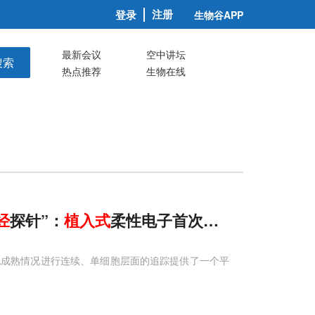
注册
登录
生物谷APP
最新会议
空中讲坛
搜索
热点推荐
生物在线
经
探针”：
植入
式
柔性电子首次揭示胰岛细胞成
电成熟情况进行连续、单细胞层面的追踪提供了一个平