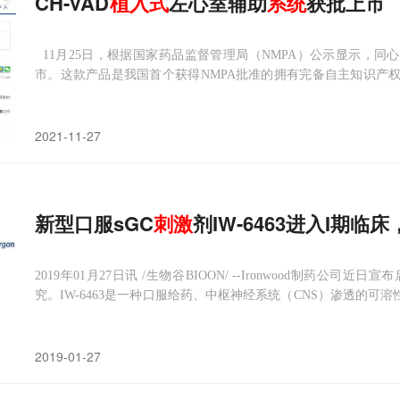
CH-VAD
植入
式
左心室辅助
系统
获批上市
11月25日，根据国家药品监督管理局（NMPA）公示显示，同心
市。这款产品是我国首个获得NMPA批准的拥有完备自主知识产权
的全磁悬浮式人工心脏。这款产品由血泵、体外控制器、可充电
器、手术工具、
2021-11-27
新型口服sGC
刺激
剂IW-6463进入I期临
2019年01月27日讯 /生物谷BIOON/ --Ironwood制药公司
究。IW-6463是一种口服给药、中枢神经系统（CNS）渗透的可
严重和罕见的CNS疾病。该研究的数据预计在2019年下半年公布。
受性和药代动力学。该研究将采
2019-01-27