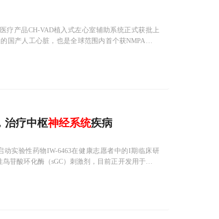
医疗产品CH-VAD植入式左心室辅助系统正式获批上
的国产人工心脏，也是全球范围内首个获NMPA批准
锂电池、适配器、电池充电器、通讯隔离模块、监控
床，治疗中枢
神经
系统
疾病
近日宣布启动实验性药物IW-6463在健康志愿者中的I期临床研
溶性鸟苷酸环化酶（sGC）刺激剂，目前正开发用于治疗
该项旨在健康志愿者中评估口服IW-6463的安全性、耐