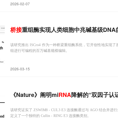
2026-02-07
桥
接
重组酶实现人类细胞中兆碱基级DNA
该研究推出 ISCro4 作为一种桥梁重组酶系统，它开创性地实现
组进行可编程的百万碱基规模编辑。
2026-03-15
《Nature》阐明mi
RNA
降解的“双因子认
该研究证实了 ZSWIM8 - CUL3 E3 连接酶通过与 AGO 结
定义了一个独特的 Cullin - RING E3 连接酶类别。