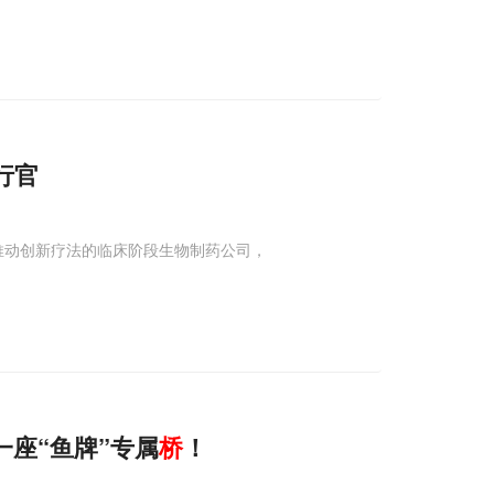
执行官
推动创新疗法的临床阶段生物制药公司，
一座“鱼牌”专属
桥
！