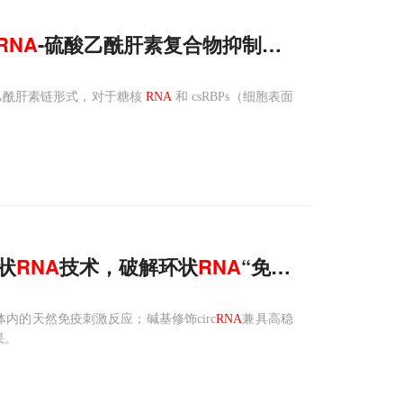
RNA
-硫酸乙酰肝素复合物抑制VEGF信号，调
酸乙酰肝素链形式，对于糖核
RNA
和 csRBPs（细胞表面
状
RNA
技术，破解环状
RNA
“免疫原性”与“翻
体内的天然免疫刺激反应；碱基修饰circ
RNA
兼具高稳
果。