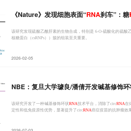
《Nature》发现细胞表面“
RNA
刹车”：糖
该研究发现硫酸乙酰肝素的生物合成，特别是 6-O-硫酸化的硫
核糖蛋白（csRNPs））簇的组装至关重要。
2026-02-05
NBE：复旦大学璩良/潘倩开发碱基修饰环
该研究开发了一种碱基修饰环状
RNA
技术平台，消除了circ
RNA
在
定性和低免疫原性优势，显著提升了circ
RNA
癌症疫苗的抗肿瘤效
2026-07-03