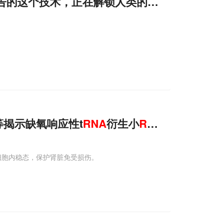
告的这个技术，正在解锁人类的终极自由
揭示缺氧响应性t
RNA
衍生小
RNA
通过
RNA
自
细胞内稳态，保护肾脏免受损伤。