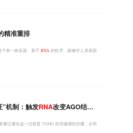
的精准重排
了首个单一效应器、基于
RNA
的技术，能够对人类基因
证”机制：触发
RNA
改变AGO结构，被E3连
接
合并进行多聚泛素化这一过程是 TDMD 的关键调控步骤，从而