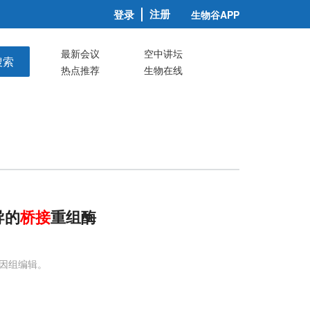
注册
登录
生物谷APP
最新会议
空中讲坛
搜索
热点推荐
生物在线
导的
桥
接
重组酶
因组编辑。