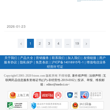
2026-01-23
<
1
2
3
4
...
19
>
关于我们
|
产品大全
|
营销服务
|
联系我们
|
加入我们
|
友情链接
|
用户
服务协议
|
隐私保护
|
免责条款
|
沪ICP备14018915号-1
|
增值电信业务
经营许可证
Copyright©2001-2020 bioon.com 版权所有 不得转载.
著作权声明
|
法律声明
|
互
联网药品信息服务资格证书((沪)-非经营性-2019-0162)
|
投诉、举报、维权邮
箱：editor@medsci.cn<
网
上海工商
络
社
会
征
021-54485309-8082
31010402000321