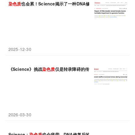
染色质
也会累！Science揭示了一种DNA修复后的留下的
可
遗传
性
2025-12-30
《Science》挑战
染色质
仅是转录障碍的传统观点，发现
染色质
缓
2026-03-30
Science：
染色质
也会疲劳，DNA修复后的留下的
可
遗传
性
损伤