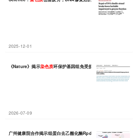
2025-12-01
《Nature》揭示
染色质
环保护基因组免受损伤的机理
2026-07-09
广州健康院合作揭示组蛋白去乙酰化酶Rpd3L
染色质
环境依赖
性
调