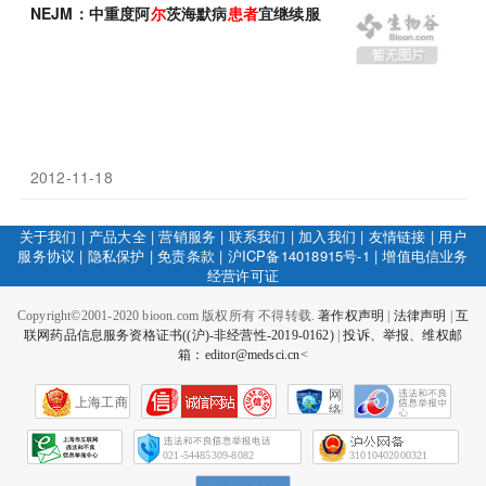
NEJM：中重度阿
尔
茨海默病
患者
宜继续服用
多
奈哌齐
2012-11-18
关于我们
|
产品大全
|
营销服务
|
联系我们
|
加入我们
|
友情链接
|
用户
服务协议
|
隐私保护
|
免责条款
|
沪ICP备14018915号-1
|
增值电信业务
经营许可证
Copyright©2001-2020 bioon.com 版权所有 不得转载.
著作权声明
|
法律声明
|
互
联网药品信息服务资格证书((沪)-非经营性-2019-0162)
|
投诉、举报、维权邮
箱：editor@medsci.cn<
网
上海工商
络
社
会
征
021-54485309-8082
31010402000321
信