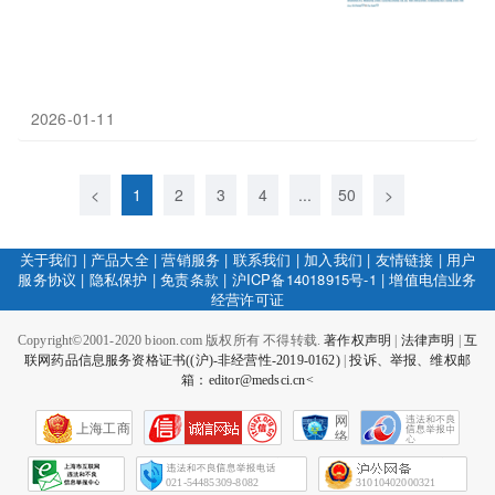
2026-01-11
<
1
2
3
4
...
50
>
关于我们
|
产品大全
|
营销服务
|
联系我们
|
加入我们
|
友情链接
|
用户
服务协议
|
隐私保护
|
免责条款
|
沪ICP备14018915号-1
|
增值电信业务
经营许可证
Copyright©2001-2020 bioon.com 版权所有 不得转载.
著作权声明
|
法律声明
|
互
联网药品信息服务资格证书((沪)-非经营性-2019-0162)
|
投诉、举报、维权邮
箱：editor@medsci.cn<
网
上海工商
络
社
会
征
021-54485309-8082
31010402000321