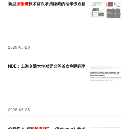
新型
显微镜
技术首次看清隐藏的纳米级通信网络
2026-05-26
NBE：上海交通大学郑元义等首次利用床旁超声定位
显微镜
“直视
2026-06-28
心脏装上“结构
显微镜
”，《Science》开发AI工具用于解读心肌的