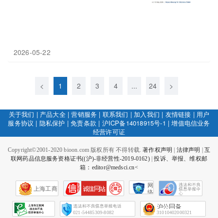
2026-05-22
<
1
2
3
4
...
24
>
关于我们
|
产品大全
|
营销服务
|
联系我们
|
加入我们
|
友情链接
|
用户
服务协议
|
隐私保护
|
免责条款
|
沪ICP备14018915号-1
|
增值电信业务
经营许可证
Copyright©2001-2020 bioon.com 版权所有 不得转载.
著作权声明
|
法律声明
|
互
联网药品信息服务资格证书((沪)-非经营性-2019-0162)
|
投诉、举报、维权邮
箱：editor@medsci.cn<
网
上海工商
络
社
会
征
021-54485309-8082
31010402000321