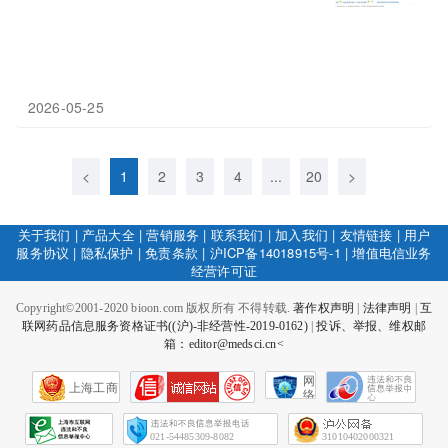
2026-05-25
<
1
2
3
4
...
20
>
关于我们
|
产品大全
|
营销服务
|
联系我们
|
加入我们
|
友情链接
|
用户
服务协议
|
隐私保护
|
免责条款
|
沪ICP备14018915号-1
|
增值电信业务
经营许可证
Copyright©2001-2020 bioon.com 版权所有 不得转载.
著作权声明
|
法律声明
|
互
联网药品信息服务资格证书((沪)-非经营性-2019-0162)
|
投诉、举报、维权邮
箱：editor@medsci.cn<
网
上海工商
络
社
会
征
021-54485309-8082
31010402000321