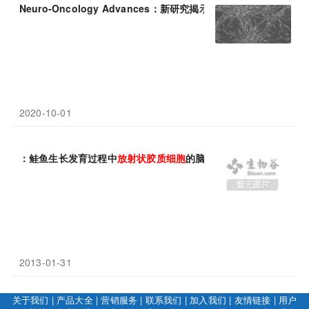
Neuro-Oncology Advances：新研究揭示
胶质
瘤
细胞
抗
放射
疗法
2020-10-01
：鲑鱼生长发育过程中
放射状胶质
细胞
的脑内分布
2013-01-31
关于我们
|
产品大全
|
营销服务
|
联系我们
|
加入我们
|
友情链接
|
用户