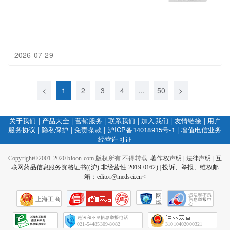
2026-07-29
<
1
2
3
4
...
50
>
关于我们
|
产品大全
|
营销服务
|
联系我们
|
加入我们
|
友情链接
|
用户
服务协议
|
隐私保护
|
免责条款
|
沪ICP备14018915号-1
|
增值电信业务
经营许可证
Copyright©2001-2020 bioon.com 版权所有 不得转载.
著作权声明
|
法律声明
|
互
联网药品信息服务资格证书((沪)-非经营性-2019-0162)
|
投诉、举报、维权邮
箱：editor@medsci.cn<
网
上海工商
络
社
会
征
021-54485309-8082
31010402000321