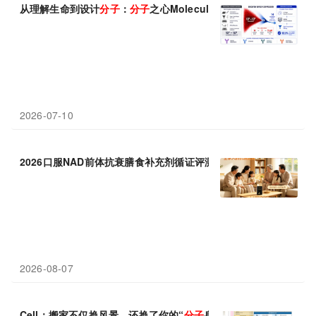
从理解生命到设计
分子
：
分子
之心MoleculeOS开放测试
2026-07-10
2026口服NAD前体抗衰膳食补充剂循证评测
报告
——基于
分子
药理
2026-08-07
Cell：搬家不仅换风景，还换了你的“
分子
身份”！322人的全球
分